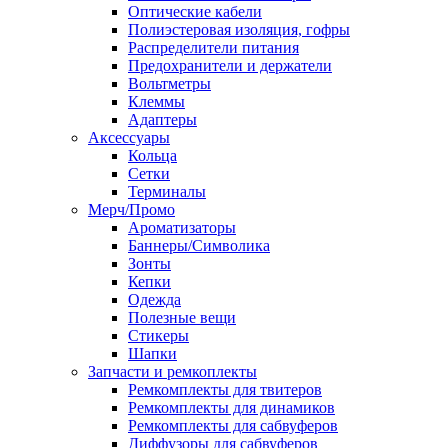
Оптические кабели
Полиэстеровая изоляция, гофры
Распределители питания
Предохранители и держатели
Вольтметры
Клеммы
Адаптеры
Аксессуары
Кольца
Сетки
Терминалы
Мерч/Промо
Ароматизаторы
Баннеры/Символика
Зонты
Кепки
Одежда
Полезные вещи
Стикеры
Шапки
Запчасти и ремкоплекты
Ремкомплекты для твитеров
Ремкомплекты для динамиков
Ремкомплекты для сабвуферов
Диффузоры для сабвуферов