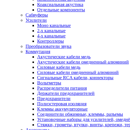
Коаксиальная акустика
Отдельные компоненты
Сабвуферы
Усилители
Моно канальные
2-х канальные
4-х канальные
Контроллеры
Преобразователи звука
Коммутация
Акустические кабели медь
Акустические кабели омедненный алюминий
Силовые кабели медь
Силовые кабели омедненный алюминий
Сигнальные RCA кабели, коннекторы
Вольтметры
Распределители питания
Держатели предохранителей
Предохранители
Полиэстеровая изоляция
Клеммы аккумуляторные
Соединители обжимные, клеммы, разъемы
Установочные наборы для усилителей, омед
Стяжки, грометы, втулки, винты, крепежи, т
Аксессуары