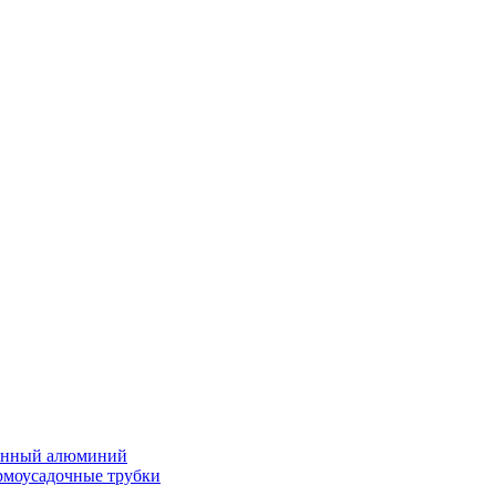
нённый алюминий
ермоусадочные трубки