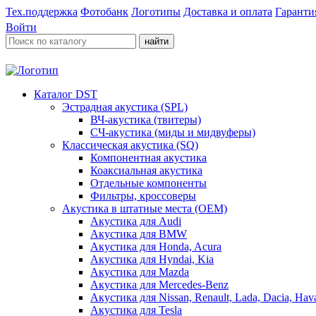
Тех.поддержка
Фотобанк
Логотипы
Доставка и оплата
Гаранти
Войти
найти
Каталог DST
Эстрадная акустика (SPL)
ВЧ-акустика (твитеры)
СЧ-акустика (миды и мидвуферы)
Классическая акустика (SQ)
Компонентная акустика
Коаксиальная акустика
Отдельные компоненты
Фильтры, кроссоверы
Акустика в штатные места (OEM)
Акустика для Audi
Акустика для BMW
Акустика для Honda, Acura
Акустика для Hyndai, Kia
Акустика для Mazda
Акустика для Mercedes-Benz
Акустика для Nissan, Renault, Lada, Dacia, Hava
Акустика для Tesla