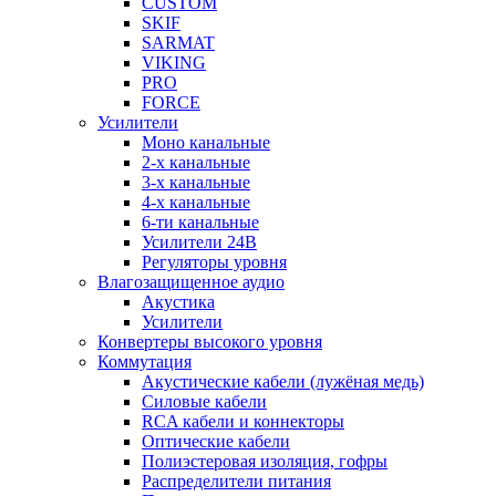
CUSTOM
SKIF
SARMAT
VIKING
PRO
FORCE
Усилители
Моно канальные
2-х канальные
3-х канальные
4-х канальные
6-ти канальные
Усилители 24В
Регуляторы уровня
Влагозащищенное аудио
Акустика
Усилители
Конвертеры высокого уровня
Коммутация
Акустические кабели (лужёная медь)
Силовые кабели
RCA кабели и коннекторы
Оптические кабели
Полиэстеровая изоляция, гофры
Распределители питания