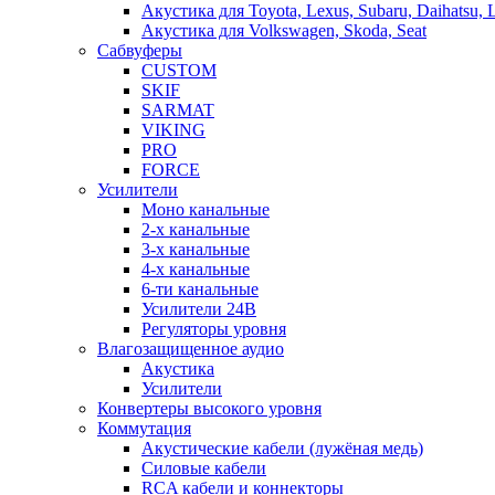
Акустика для Toyota, Lexus, Subaru, Daihatsu, 
Акустика для Volkswagen, Skoda, Seat
Сабвуферы
CUSTOM
SKIF
SARMAT
VIKING
PRO
FORCE
Усилители
Моно канальные
2-х канальные
3-х канальные
4-х канальные
6-ти канальные
Усилители 24В
Регуляторы уровня
Влагозащищенное аудио
Акустика
Усилители
Конвертеры высокого уровня
Коммутация
Акустические кабели (лужёная медь)
Силовые кабели
RCA кабели и коннекторы