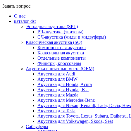
Задать вопрос
О нас
каталог dst
Эстрадная акустика (SPL)
ВЧ-акустика (твитеры)
СЧ-акустика (миды и мидвуферы)
Классическая акустика (SQ)
Компонентная акустика
Коаксиальная акустика
Отдельные компоненты
Фильтры, кроссоверы
Акустика в штатные места (OEM)
Акустика для Audi
Акустика для BMW
Акустика для Honda, Acura
Акустика для Hyndai, Kia
Акустика для Mazda
Акустика для Mercedes-Benz
Акустика для Nissan, Renault, Lada, Dacia, Hava
Акустика для Tesla
Акустика для Toyota, Lexus, Subaru, Daihatsu, 
Акустика для Volkswagen, Skoda, Seat
Сабвуферы