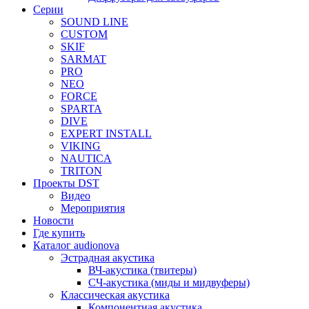
Серии
SOUND LINE
CUSTOM
SKIF
SARMAT
PRO
NEO
FORCE
SPARTA
DIVE
EXPERT INSTALL
VIKING
NAUTICA
TRITON
Проекты DST
Видео
Мероприятия
Новости
Где купить
Каталог audionova
Эстрадная акустика
ВЧ-акустика (твитеры)
СЧ-акустика (миды и мидвуферы)
Классическая акустика
Компонентная акустика