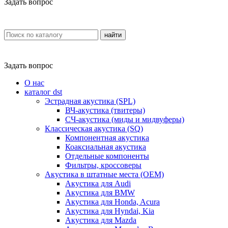
Задать вопрос
найти
Задать вопрос
О нас
каталог dst
Эстрадная акустика (SPL)
ВЧ-акустика (твитеры)
СЧ-акустика (миды и мидвуферы)
Классическая акустика (SQ)
Компонентная акустика
Коаксиальная акустика
Отдельные компоненты
Фильтры, кроссоверы
Акустика в штатные места (OEM)
Акустика для Audi
Акустика для BMW
Акустика для Honda, Acura
Акустика для Hyndai, Kia
Акустика для Mazda