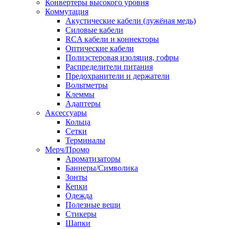
Конвертеры высокого уровня
Коммутация
Акустические кабели (лужёная медь)
Силовые кабели
RCA кабели и коннекторы
Оптические кабели
Полиэстеровая изоляция, гофры
Распределители питания
Предохранители и держатели
Вольтметры
Клеммы
Адаптеры
Аксессуары
Кольца
Сетки
Терминалы
Мерч/Промо
Ароматизаторы
Баннеры/Символика
Зонты
Кепки
Одежда
Полезные вещи
Стикеры
Шапки