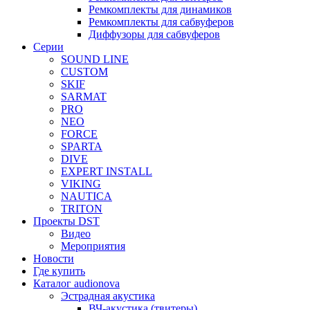
Ремкомплекты для динамиков
Ремкомплекты для сабвуферов
Диффузоры для сабвуферов
Серии
SOUND LINE
CUSTOM
SKIF
SARMAT
PRO
NEO
FORCE
SPARTA
DIVE
EXPERT INSTALL
VIKING
NAUTICA
TRITON
Проекты DST
Видео
Мероприятия
Новости
Где купить
Каталог audionova
Эстрадная акустика
ВЧ-акустика (твитеры)