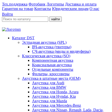
Тех.поддержка
Фотобанк
Логотипы
Доставка и оплата
Гарантия на товар
Контакты
Юридическим лицам
О нас
Войти
найти
Каталог DST
Эстрадная акустика (SPL)
ВЧ-акустика (твитеры)
СЧ-акустика (миды и мидвуферы)
Классическая акустика (SQ)
Компонентная акустика
Коаксиальная акустика
Отдельные компоненты
Фильтры, кроссоверы
Акустика в штатные места (OEM)
Акустика для Audi
Акустика для BMW
Акустика для Honda, Acura
Акустика для Hyndai, Kia
Акустика для Mazda
Акустика для Mercedes-Benz
Акустика для Nissan, Renault, Lada, Dacia,