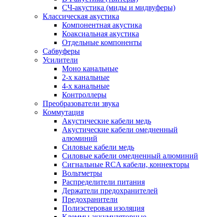
СЧ-акустика (миды и мидвуферы)
Классическая акустика
Компонентная акустика
Коаксиальная акустика
Отдельные компоненты
Сабвуферы
Усилители
Моно канальные
2-х канальные
4-х канальные
Контроллеры
Преобразователи звука
Коммутация
Акустические кабели медь
Акустические кабели омедненный
алюминий
Силовые кабели медь
Силовые кабели омедненный алюминий
Сигнальные RCA кабели, коннекторы
Вольтметры
Распределители питания
Держатели предохранителей
Предохранители
Полиэстеровая изоляция
Клеммы аккумуляторные