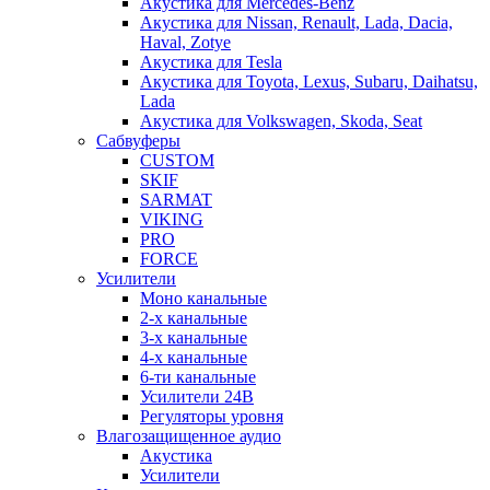
Акустика для Mercedes-Benz
Акустика для Nissan, Renault, Lada, Dacia,
Haval, Zotye
Акустика для Tesla
Акустика для Toyota, Lexus, Subaru, Daihatsu,
Lada
Акустика для Volkswagen, Skoda, Seat
Сабвуферы
CUSTOM
SKIF
SARMAT
VIKING
PRO
FORCE
Усилители
Моно канальные
2-х канальные
3-х канальные
4-х канальные
6-ти канальные
Усилители 24В
Регуляторы уровня
Влагозащищенное аудио
Акустика
Усилители