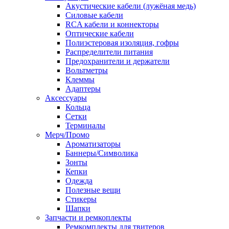
Акустические кабели (лужёная медь)
Силовые кабели
RCA кабели и коннекторы
Оптические кабели
Полиэстеровая изоляция, гофры
Распределители питания
Предохранители и держатели
Вольтметры
Клеммы
Адаптеры
Аксессуары
Кольца
Сетки
Терминалы
Мерч/Промо
Ароматизаторы
Баннеры/Символика
Зонты
Кепки
Одежда
Полезные вещи
Стикеры
Шапки
Запчасти и ремкоплекты
Ремкомплекты для твитеров