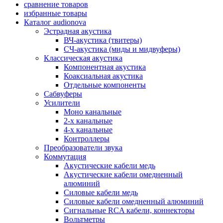
сравнение товаров
избранные товары
Каталог audionova
Эстрадная акустика
ВЧ-акустика (твитеры)
СЧ-акустика (миды и мидвуферы)
Классическая акустика
Компонентная акустика
Коаксиальная акустика
Отдельные компоненты
Сабвуферы
Усилители
Моно канальные
2-х канальные
4-х канальные
Контроллеры
Преобразователи звука
Коммутация
Акустические кабели медь
Акустические кабели омедненный
алюминий
Силовые кабели медь
Силовые кабели омедненный алюминий
Сигнальные RCA кабели, коннекторы
Вольтметры