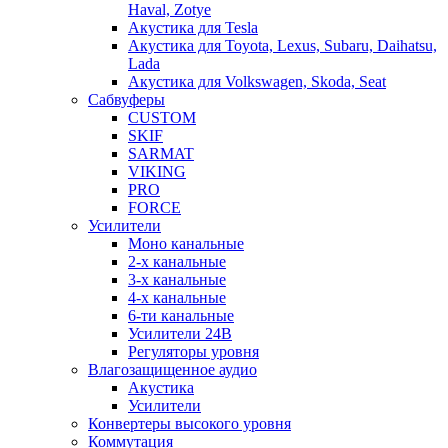
Haval, Zotye
Акустика для Tesla
Акустика для Toyota, Lexus, Subaru, Daihatsu,
Lada
Акустика для Volkswagen, Skoda, Seat
Сабвуферы
CUSTOM
SKIF
SARMAT
VIKING
PRO
FORCE
Усилители
Моно канальные
2-х канальные
3-х канальные
4-х канальные
6-ти канальные
Усилители 24В
Регуляторы уровня
Влагозащищенное аудио
Акустика
Усилители
Конвертеры высокого уровня
Коммутация