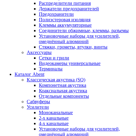
Распределители питания
Держатели предохранителей
Предохранители
Полиэстеровая изоляция
Клеммы аккумуляторные
Соединители обжимные, клеммы, разъемы
Установочные наборы для усилителей,
омеднённый алюминий
Стяжки, грометы, втулки, винты
Аксессуары
Сетки и грили
Видеокамеры универсальные
Терминалы
Каталог Abent
Классическая акустика (SQ)
Компонетная акустика
Коаксиальная акустика
Отдельные компоненты
Сабвуферы
Усилители
Моноканальные
2-х канальные
4-х канальные
Установочные наборы для усилителей,
омеднённый алюминий