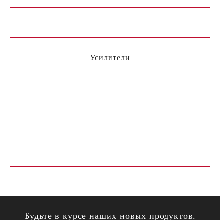
Усилители
Гарантия на товар
Контакты
Юридическим лицам
О нас
Будьте в курсе наших новых продуктов.