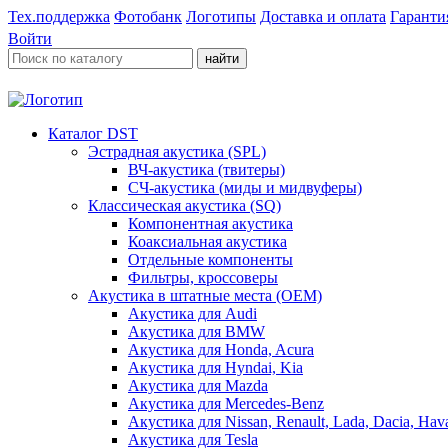
Тех.поддержка
Фотобанк
Логотипы
Доставка и оплата
Гаранти
Войти
найти
Каталог DST
Эстрадная акустика (SPL)
ВЧ-акустика (твитеры)
СЧ-акустика (миды и мидвуферы)
Классическая акустика (SQ)
Компонентная акустика
Коаксиальная акустика
Отдельные компоненты
Фильтры, кроссоверы
Акустика в штатные места (OEM)
Акустика для Audi
Акустика для BMW
Акустика для Honda, Acura
Акустика для Hyndai, Kia
Акустика для Mazda
Акустика для Mercedes-Benz
Акустика для Nissan, Renault, Lada, Dacia, Hava
Акустика для Tesla