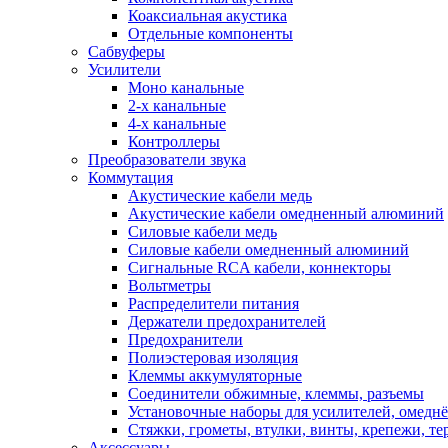
Коаксиальная акустика
Отдельные компоненты
Сабвуферы
Усилители
Моно канальные
2-х канальные
4-х канальные
Контроллеры
Преобразователи звука
Коммутация
Акустические кабели медь
Акустические кабели омедненный алюминий
Силовые кабели медь
Силовые кабели омедненный алюминий
Сигнальные RCA кабели, коннекторы
Вольтметры
Распределители питания
Держатели предохранителей
Предохранители
Полиэстеровая изоляция
Клеммы аккумуляторные
Соединители обжимные, клеммы, разъемы
Установочные наборы для усилителей, омед
Стяжки, грометы, втулки, винты, крепежи, т
Аксессуары