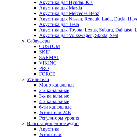
Акустика для Hyndai, Kia
Акустика для Mazda
Акустика для Mercedes-Benz
Акустика для Nissan, Renault, Lada, Dacia, Hava
Акустика для Tesla
Акустика для Toyota, Lexus, Subaru, Daihatsu, 
Акустика для Volkswagen, Skoda, Seat
Сабвуферы
CUSTOM
SKIF
SARMAT
VIKING
PRO
FORCE
Усилители
Моно канальные
2-х канальные
3-х канальные
4-х канальные
6-ти канальные
Усилители 24В
Регуляторы уровня
Влагозащищенное аудио
Акустика
Усилители