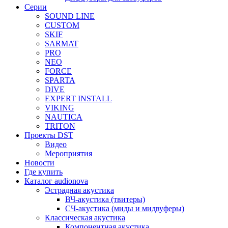
Серии
SOUND LINE
CUSTOM
SKIF
SARMAT
PRO
NEO
FORCE
SPARTA
DIVE
EXPERT INSTALL
VIKING
NAUTICA
TRITON
Проекты DST
Видео
Мероприятия
Новости
Где купить
Каталог audionova
Эстрадная акустика
ВЧ-акустика (твитеры)
СЧ-акустика (миды и мидвуферы)
Классическая акустика
Компонентная акустика