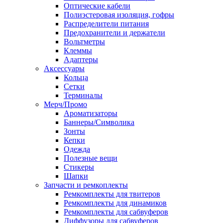
Оптические кабели
Полиэстеровая изоляция, гофры
Распределители питания
Предохранители и держатели
Вольтметры
Клеммы
Адаптеры
Аксессуары
Кольца
Сетки
Терминалы
Мерч/Промо
Ароматизаторы
Баннеры/Символика
Зонты
Кепки
Одежда
Полезные вещи
Стикеры
Шапки
Запчасти и ремкоплекты
Ремкомплекты для твитеров
Ремкомплекты для динамиков
Ремкомплекты для сабвуферов
Диффузоры для сабвуферов