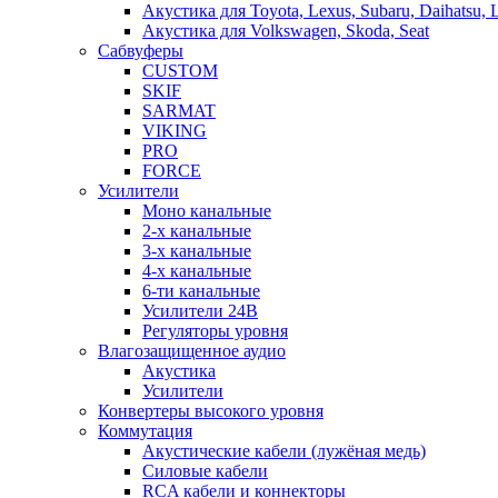
Акустика для Toyota, Lexus, Subaru, Daihatsu, 
Акустика для Volkswagen, Skoda, Seat
Сабвуферы
CUSTOM
SKIF
SARMAT
VIKING
PRO
FORCE
Усилители
Моно канальные
2-х канальные
3-х канальные
4-х канальные
6-ти канальные
Усилители 24В
Регуляторы уровня
Влагозащищенное аудио
Акустика
Усилители
Конвертеры высокого уровня
Коммутация
Акустические кабели (лужёная медь)
Силовые кабели
RCA кабели и коннекторы