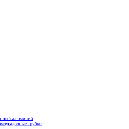
нённый алюминий
ермоусадочные трубки