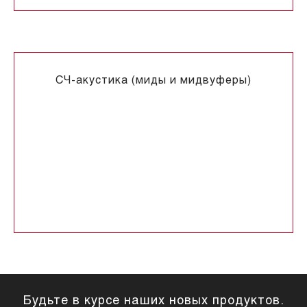
СЧ-акустика (миды и мидвуферы)
лата
Гарантия на товар
Контакты
Юридическим лицам
Будьте в курсе наших новых продуктов.