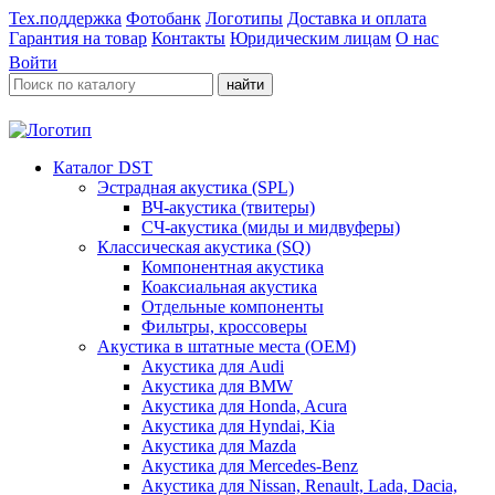
Тех.поддержка
Фотобанк
Логотипы
Доставка и оплата
Гарантия на товар
Контакты
Юридическим лицам
О нас
Войти
найти
Каталог DST
Эстрадная акустика (SPL)
ВЧ-акустика (твитеры)
СЧ-акустика (миды и мидвуферы)
Классическая акустика (SQ)
Компонентная акустика
Коаксиальная акустика
Отдельные компоненты
Фильтры, кроссоверы
Акустика в штатные места (OEM)
Акустика для Audi
Акустика для BMW
Акустика для Honda, Acura
Акустика для Hyndai, Kia
Акустика для Mazda
Акустика для Mercedes-Benz
Акустика для Nissan, Renault, Lada, Dacia,