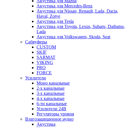
Акустика для Mazda
Акустика для Mercedes-Benz
Акустика для Nissan, Renault, Lada, Dacia,
Haval, Zotye
Акустика для Tesla
Акустика для Toyota, Lexus, Subaru, Daihatsu,
Lada
Акустика для Volkswagen, Skoda, Seat
Сабвуферы
CUSTOM
SKIF
SARMAT
VIKING
PRO
FORCE
Усилители
Моно канальные
2-х канальные
3-х канальные
4-х канальные
6-ти канальные
Усилители 24В
Регуляторы уровня
Влагозащищенное аудио
Акустика