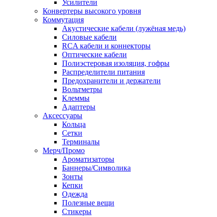
Усилители
Конвертеры высокого уровня
Коммутация
Акустические кабели (лужёная медь)
Силовые кабели
RCA кабели и коннекторы
Оптические кабели
Полиэстеровая изоляция, гофры
Распределители питания
Предохранители и держатели
Вольтметры
Клеммы
Адаптеры
Аксессуары
Кольца
Сетки
Терминалы
Мерч/Промо
Ароматизаторы
Баннеры/Символика
Зонты
Кепки
Одежда
Полезные вещи
Стикеры