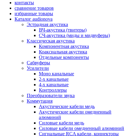
контакты
сравнение товаров
избранные товары
Каталог audionova
Эстрадная акустика
ВЧ-акустика (твитеры)
СЧ-акустика (миды и мидвуферы)
Классическая акустика
Компонентная акустика
Коаксиальная акустика
Отдельные компоненты
Сабвуферы
Усилители
Моно канальные
2-х канальные
4-х канальные
Контроллеры
Преобразователи звука
Коммутация
Акустические кабели медь
Акустические кабели омедненный
алюминий
Силовые кабели медь
Силовые кабели омедненный алюминий
Сигнальные RCA кабели, коннекторы