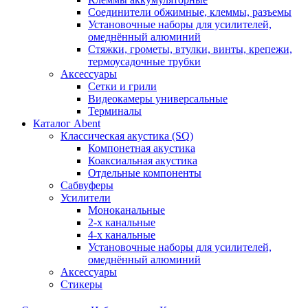
Соединители обжимные, клеммы, разъемы
Установочные наборы для усилителей,
омеднённый алюминий
Стяжки, грометы, втулки, винты, крепежи,
термоусадочные трубки
Аксессуары
Сетки и грили
Видеокамеры универсальные
Терминалы
Каталог Abent
Классическая акустика (SQ)
Компонетная акустика
Коаксиальная акустика
Отдельные компоненты
Сабвуферы
Усилители
Моноканальные
2-х канальные
4-х канальные
Установочные наборы для усилителей,
омеднённый алюминий
Аксессуары
Стикеры