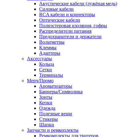
Акустические кабели (лужёная медь)
Силовые кабели
RCA кабели и коннекторы
Оптические кабели
Полиэстеровая изоляция, гофры
Распределители питания
Предохранители и держатели
Вольтметры
Клеммы
Адаптеры
Аксессуары
Кольца
Сетки
Терминалы
Мерч/Промо
Ароматизаторы
Баннеры/Символика
Зонты
Кепки
Одежда
Полезные вещи
Стикеры
Шапки
Запчасти и ремкоплекты
Ремкомплекты для твитеров