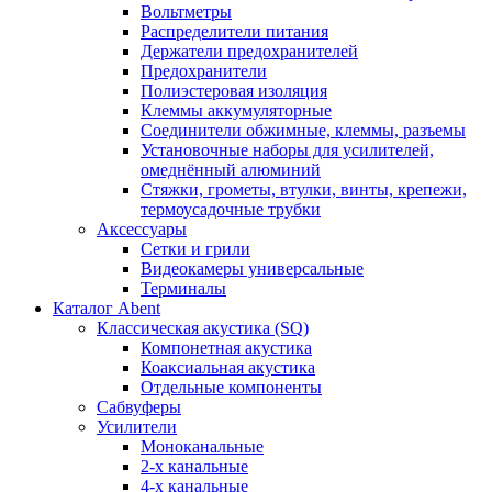
Вольтметры
Распределители питания
Держатели предохранителей
Предохранители
Полиэстеровая изоляция
Клеммы аккумуляторные
Соединители обжимные, клеммы, разъемы
Установочные наборы для усилителей,
омеднённый алюминий
Стяжки, грометы, втулки, винты, крепежи,
термоусадочные трубки
Аксессуары
Сетки и грили
Видеокамеры универсальные
Терминалы
Каталог Abent
Классическая акустика (SQ)
Компонетная акустика
Коаксиальная акустика
Отдельные компоненты
Сабвуферы
Усилители
Моноканальные
2-х канальные
4-х канальные