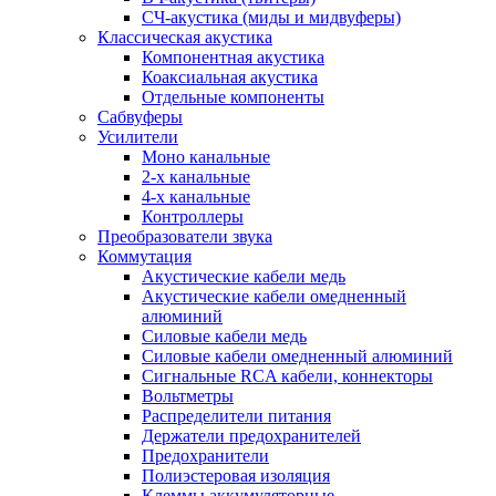
СЧ-акустика (миды и мидвуферы)
Классическая акустика
Компонентная акустика
Коаксиальная акустика
Отдельные компоненты
Сабвуферы
Усилители
Моно канальные
2-х канальные
4-х канальные
Контроллеры
Преобразователи звука
Коммутация
Акустические кабели медь
Акустические кабели омедненный
алюминий
Силовые кабели медь
Силовые кабели омедненный алюминий
Сигнальные RCA кабели, коннекторы
Вольтметры
Распределители питания
Держатели предохранителей
Предохранители
Полиэстеровая изоляция
Клеммы аккумуляторные