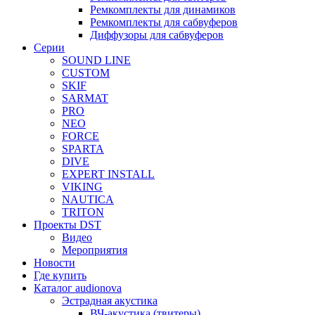
Ремкомплекты для динамиков
Ремкомплекты для сабвуферов
Диффузоры для сабвуферов
Серии
SOUND LINE
CUSTOM
SKIF
SARMAT
PRO
NEO
FORCE
SPARTA
DIVE
EXPERT INSTALL
VIKING
NAUTICA
TRITON
Проекты DST
Видео
Мероприятия
Новости
Где купить
Каталог audionova
Эстрадная акустика
ВЧ-акустика (твитеры)