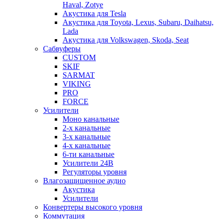
Haval, Zotye
Акустика для Tesla
Акустика для Toyota, Lexus, Subaru, Daihatsu,
Lada
Акустика для Volkswagen, Skoda, Seat
Сабвуферы
CUSTOM
SKIF
SARMAT
VIKING
PRO
FORCE
Усилители
Моно канальные
2-х канальные
3-х канальные
4-х канальные
6-ти канальные
Усилители 24В
Регуляторы уровня
Влагозащищенное аудио
Акустика
Усилители
Конвертеры высокого уровня
Коммутация