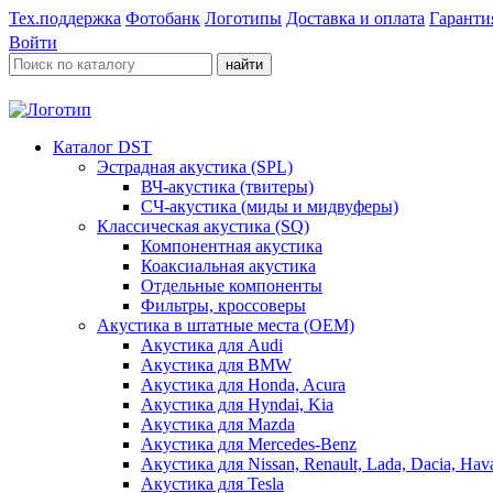
Тех.поддержка
Фотобанк
Логотипы
Доставка и оплата
Гаранти
Войти
найти
Каталог DST
Эстрадная акустика (SPL)
ВЧ-акустика (твитеры)
СЧ-акустика (миды и мидвуферы)
Классическая акустика (SQ)
Компонентная акустика
Коаксиальная акустика
Отдельные компоненты
Фильтры, кроссоверы
Акустика в штатные места (OEM)
Акустика для Audi
Акустика для BMW
Акустика для Honda, Acura
Акустика для Hyndai, Kia
Акустика для Mazda
Акустика для Mercedes-Benz
Акустика для Nissan, Renault, Lada, Dacia, Hava
Акустика для Tesla