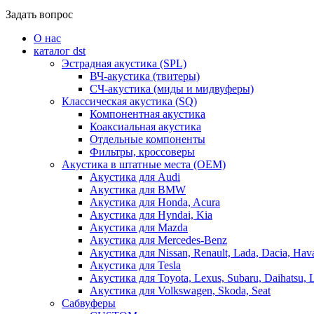
Задать вопрос
О нас
каталог dst
Эстрадная акустика (SPL)
ВЧ-акустика (твитеры)
СЧ-акустика (миды и мидвуферы)
Классическая акустика (SQ)
Компонентная акустика
Коаксиальная акустика
Отдельные компоненты
Фильтры, кроссоверы
Акустика в штатные места (OEM)
Акустика для Audi
Акустика для BMW
Акустика для Honda, Acura
Акустика для Hyndai, Kia
Акустика для Mazda
Акустика для Mercedes-Benz
Акустика для Nissan, Renault, Lada, Dacia, Hava
Акустика для Tesla
Акустика для Toyota, Lexus, Subaru, Daihatsu, 
Акустика для Volkswagen, Skoda, Seat
Сабвуферы