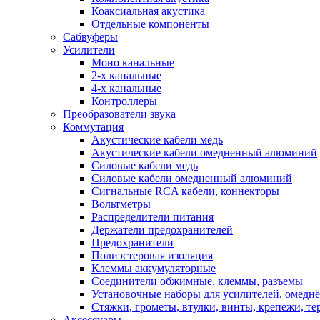
Коаксиальная акустика
Отдельные компоненты
Сабвуферы
Усилители
Моно канальные
2-х канальные
4-х канальные
Контроллеры
Преобразователи звука
Коммутация
Акустические кабели медь
Акустические кабели омедненный алюминий
Силовые кабели медь
Силовые кабели омедненный алюминий
Сигнальные RCA кабели, коннекторы
Вольтметры
Распределители питания
Держатели предохранителей
Предохранители
Полиэстеровая изоляция
Клеммы аккумуляторные
Соединители обжимные, клеммы, разъемы
Установочные наборы для усилителей, омед
Стяжки, грометы, втулки, винты, крепежи, т
Аксессуары