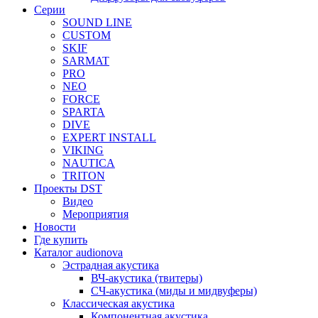
Серии
SOUND LINE
CUSTOM
SKIF
SARMAT
PRO
NEO
FORCE
SPARTA
DIVE
EXPERT INSTALL
VIKING
NAUTICA
TRITON
Проекты DST
Видео
Мероприятия
Новости
Где купить
Каталог audionova
Эстрадная акустика
ВЧ-акустика (твитеры)
СЧ-акустика (миды и мидвуферы)
Классическая акустика
Компонентная акустика