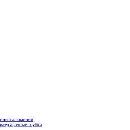
нённый алюминий
ермоусадочные трубки