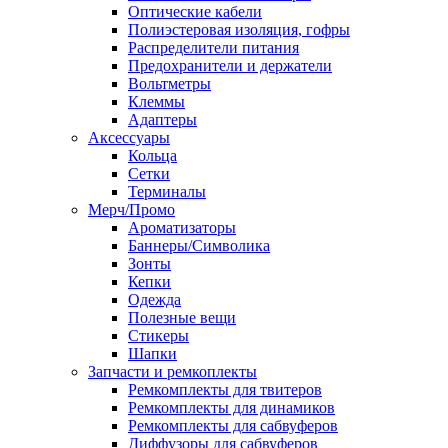
Оптические кабели
Полиэстеровая изоляция, гофры
Распределители питания
Предохранители и держатели
Вольтметры
Клеммы
Адаптеры
Аксессуары
Кольца
Сетки
Терминалы
Мерч/Промо
Ароматизаторы
Баннеры/Символика
Зонты
Кепки
Одежда
Полезные вещи
Стикеры
Шапки
Запчасти и ремкоплекты
Ремкомплекты для твитеров
Ремкомплекты для динамиков
Ремкомплекты для сабвуферов
Диффузоры для сабвуферов