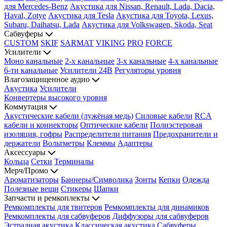
для Mercedes-Benz
Акустика для Nissan, Renault, Lada, Dacia,
Haval, Zotye
Акустика для Tesla
Акустика для Toyota, Lexus,
Subaru, Daihatsu, Lada
Акустика для Volkswagen, Skoda, Seat
Сабвуферы
CUSTOM
SKIF
SARMAT
VIKING
PRO
FORCE
Усилители
Моно канальные
2-х канальные
3-х канальные
4-х канальные
6-ти канальные
Усилители 24В
Регуляторы уровня
Влагозащищенное аудио
Акустика
Усилители
Конвертеры высокого уровня
Коммутация
Акустические кабели (лужёная медь)
Силовые кабели
RCA
кабели и коннекторы
Оптические кабели
Полиэстеровая
изоляция, гофры
Распределители питания
Предохранители и
держатели
Вольтметры
Клеммы
Адаптеры
Аксессуары
Кольца
Сетки
Терминалы
Мерч/Промо
Ароматизаторы
Баннеры/Символика
Зонты
Кепки
Одежда
Полезные вещи
Стикеры
Шапки
Запчасти и ремкоплекты
Ремкомплекты для твитеров
Ремкомплекты для динамиков
Ремкомплекты для сабвуферов
Диффузоры для сабвуферов
Эстрадная акустика
Классическая акустика
Сабвуферы