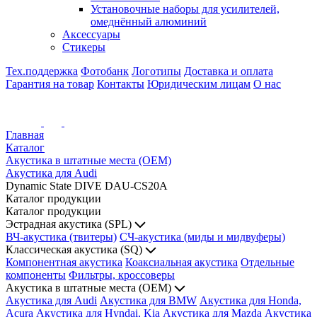
Установочные наборы для усилителей,
омеднённый алюминий
Аксессуары
Стикеры
Тех.поддержка
Фотобанк
Логотипы
Доставка и оплата
Гарантия на товар
Контакты
Юридическим лицам
О нас
Главная
Каталог
Акустика в штатные места (OEM)
Акустика для Audi
Dynamic State DIVE DAU-CS20A
Каталог продукции
Каталог продукции
Эстрадная акустика (SPL)
ВЧ-акустика (твитеры)
СЧ-акустика (миды и мидвуферы)
Классическая акустика (SQ)
Компонентная акустика
Коаксиальная акустика
Отдельные
компоненты
Фильтры, кроссоверы
Акустика в штатные места (OEM)
Акустика для Audi
Акустика для BMW
Акустика для Honda,
Acura
Акустика для Hyndai, Kia
Акустика для Mazda
Акустика