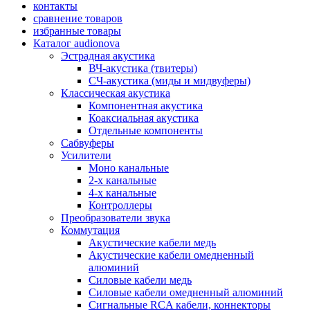
контакты
сравнение товаров
избранные товары
Каталог audionova
Эстрадная акустика
ВЧ-акустика (твитеры)
СЧ-акустика (миды и мидвуферы)
Классическая акустика
Компонентная акустика
Коаксиальная акустика
Отдельные компоненты
Сабвуферы
Усилители
Моно канальные
2-х канальные
4-х канальные
Контроллеры
Преобразователи звука
Коммутация
Акустические кабели медь
Акустические кабели омедненный
алюминий
Силовые кабели медь
Силовые кабели омедненный алюминий
Сигнальные RCA кабели, коннекторы