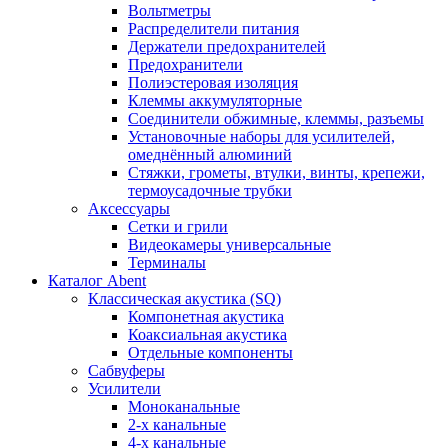
Вольтметры
Распределители питания
Держатели предохранителей
Предохранители
Полиэстеровая изоляция
Клеммы аккумуляторные
Соединители обжимные, клеммы, разъемы
Установочные наборы для усилителей,
омеднённый алюминий
Стяжки, грометы, втулки, винты, крепежи,
термоусадочные трубки
Аксессуары
Сетки и грили
Видеокамеры универсальные
Терминалы
Каталог Abent
Классическая акустика (SQ)
Компонетная акустика
Коаксиальная акустика
Отдельные компоненты
Сабвуферы
Усилители
Моноканальные
2-х канальные
4-х канальные