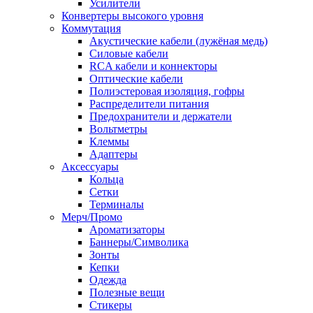
Усилители
Конвертеры высокого уровня
Коммутация
Акустические кабели (лужёная медь)
Силовые кабели
RCA кабели и коннекторы
Оптические кабели
Полиэстеровая изоляция, гофры
Распределители питания
Предохранители и держатели
Вольтметры
Клеммы
Адаптеры
Аксессуары
Кольца
Сетки
Терминалы
Мерч/Промо
Ароматизаторы
Баннеры/Символика
Зонты
Кепки
Одежда
Полезные вещи
Стикеры