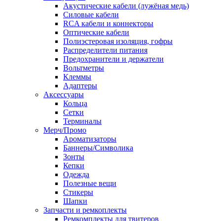
Акустические кабели (лужёная медь)
Силовые кабели
RCA кабели и коннекторы
Оптические кабели
Полиэстеровая изоляция, гофры
Распределители питания
Предохранители и держатели
Вольтметры
Клеммы
Адаптеры
Аксессуары
Кольца
Сетки
Терминалы
Мерч/Промо
Ароматизаторы
Баннеры/Символика
Зонты
Кепки
Одежда
Полезные вещи
Стикеры
Шапки
Запчасти и ремкоплекты
Ремкомплекты для твитеров