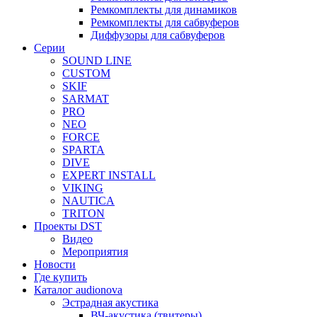
Ремкомплекты для динамиков
Ремкомплекты для сабвуферов
Диффузоры для сабвуферов
Серии
SOUND LINE
CUSTOM
SKIF
SARMAT
PRO
NEO
FORCE
SPARTA
DIVE
EXPERT INSTALL
VIKING
NAUTICA
TRITON
Проекты DST
Видео
Мероприятия
Новости
Где купить
Каталог audionova
Эстрадная акустика
ВЧ-акустика (твитеры)