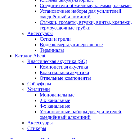
Соединители обжимные, клеммы, разъемы
Установочные наборы для усилителей,
омеднённый алюминий
Стяжки, грометы, втулки, винты, крепежи,
термоусадочные трубки
Аксессуары
Сетки и грили
Видеокамеры универсальные
Терминалы
Каталог Abent
Классическая акустика (SQ)
Компонетная акустика
Коаксиальная акустика
Отдельные компоненты
Сабвуферы
Усилители
Моноканальные
2-х канальные
4-х канальные
Установочные наборы для усилителей,
омеднённый алюминий
Аксессуары
Стикеры