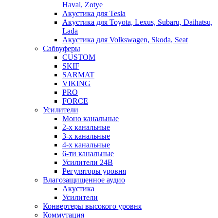
Haval, Zotye
Акустика для Tesla
Акустика для Toyota, Lexus, Subaru, Daihatsu,
Lada
Акустика для Volkswagen, Skoda, Seat
Сабвуферы
CUSTOM
SKIF
SARMAT
VIKING
PRO
FORCE
Усилители
Моно канальные
2-х канальные
3-х канальные
4-х канальные
6-ти канальные
Усилители 24В
Регуляторы уровня
Влагозащищенное аудио
Акустика
Усилители
Конвертеры высокого уровня
Коммутация