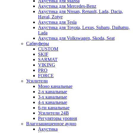
Акустика для Mazda
Акустика для Mercedes-Benz
Акустика для Nissan, Renault, Lada, Dacia,
Haval, Zotye
Акустика для Tesla
Акустика для Toyota, Lexus, Subaru, Daihatsu,
Lada
Акустика для Volkswagen, Skoda, Seat
Сабвуферы
CUSTOM
SKIF
SARMAT
VIKING
PRO
FORCE
Усилители
Моно канальные
2-х канальные
3-х канальные
4-х канальные
6-ти канальные
Усилители 24В
Регуляторы уровня
Влагозащищенное аудио
Акустика