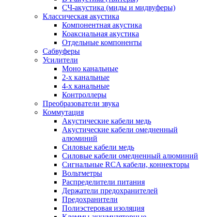
СЧ-акустика (миды и мидвуферы)
Классическая акустика
Компонентная акустика
Коаксиальная акустика
Отдельные компоненты
Сабвуферы
Усилители
Моно канальные
2-х канальные
4-х канальные
Контроллеры
Преобразователи звука
Коммутация
Акустические кабели медь
Акустические кабели омедненный
алюминий
Силовые кабели медь
Силовые кабели омедненный алюминий
Сигнальные RCA кабели, коннекторы
Вольтметры
Распределители питания
Держатели предохранителей
Предохранители
Полиэстеровая изоляция
Клеммы аккумуляторные