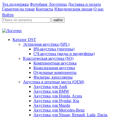
Тех.поддержка
Фотобанк
Логотипы
Доставка и оплата
Гарантия на товар
Контакты
Юридическим лицам
О нас
Войти
найти
Каталог DST
Эстрадная акустика (SPL)
ВЧ-акустика (твитеры)
СЧ-акустика (миды и мидвуферы)
Классическая акустика (SQ)
Компонентная акустика
Коаксиальная акустика
Отдельные компоненты
Фильтры, кроссоверы
Акустика в штатные места (OEM)
Акустика для Audi
Акустика для BMW
Акустика для Honda, Acura
Акустика для Hyndai, Kia
Акустика для Mazda
Акустика для Mercedes-Benz
Акустика для Nissan, Renault, Lada, Dacia,