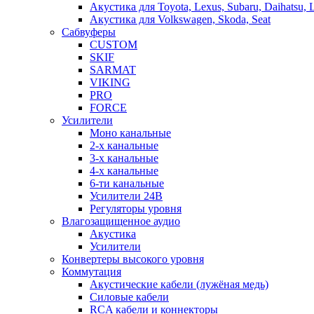
Акустика для Toyota, Lexus, Subaru, Daihatsu, 
Акустика для Volkswagen, Skoda, Seat
Сабвуферы
CUSTOM
SKIF
SARMAT
VIKING
PRO
FORCE
Усилители
Моно канальные
2-х канальные
3-х канальные
4-х канальные
6-ти канальные
Усилители 24В
Регуляторы уровня
Влагозащищенное аудио
Акустика
Усилители
Конвертеры высокого уровня
Коммутация
Акустические кабели (лужёная медь)
Силовые кабели
RCA кабели и коннекторы