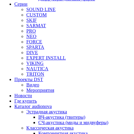
Серии
SOUND LINE
CUSTOM
SKIF
SARMAT
PRO
NEO
FORCE
SPARTA
DIVE
EXPERT INSTALL
VIKING
NAUTICA
TRITON
Проекты DST
Видео
Мероприятия
Новости
Где купить
Каталог audionova
Эстрадная акустика
ВЧ-акустика (твитеры)
СЧ-акустика (миды и мидвуферы)
Классическая акустика
Компонентная акустика