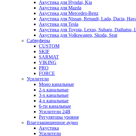
Акустика для Hyndai, Kia
Акустика для Mazda
Акустика для Mercedes-Benz
Акустика для Nissan, Renault, Lada, Dacia, Hava
Акустика для Tesla
Акустика для Toyota, Lexus, Subaru, Daihatsu, 
Акустика для Volkswagen, Skoda, Seat
Сабвуферы
CUSTOM
SKIF
SARMAT
VIKING
PRO
FORCE
Усилители
Моно канальные
2-х канальные
3-х канальные
4-х канальные
6-ти канальные
Усилители 24В
Регуляторы уровня
Влагозащищенное аудио
Акустика
Усилители