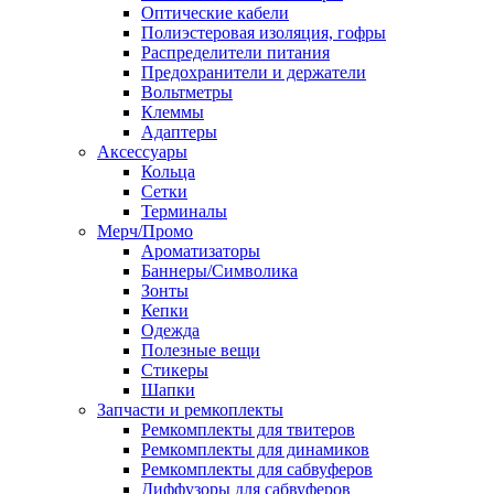
Оптические кабели
Полиэстеровая изоляция, гофры
Распределители питания
Предохранители и держатели
Вольтметры
Клеммы
Адаптеры
Аксессуары
Кольца
Сетки
Терминалы
Мерч/Промо
Ароматизаторы
Баннеры/Символика
Зонты
Кепки
Одежда
Полезные вещи
Стикеры
Шапки
Запчасти и ремкоплекты
Ремкомплекты для твитеров
Ремкомплекты для динамиков
Ремкомплекты для сабвуферов
Диффузоры для сабвуферов