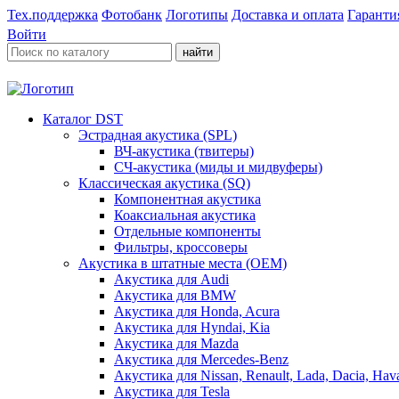
Тех.поддержка
Фотобанк
Логотипы
Доставка и оплата
Гаранти
Войти
найти
Каталог DST
Эстрадная акустика (SPL)
ВЧ-акустика (твитеры)
СЧ-акустика (миды и мидвуферы)
Классическая акустика (SQ)
Компонентная акустика
Коаксиальная акустика
Отдельные компоненты
Фильтры, кроссоверы
Акустика в штатные места (OEM)
Акустика для Audi
Акустика для BMW
Акустика для Honda, Acura
Акустика для Hyndai, Kia
Акустика для Mazda
Акустика для Mercedes-Benz
Акустика для Nissan, Renault, Lada, Dacia, Hava
Акустика для Tesla