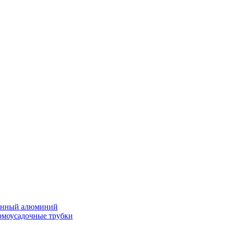
нённый алюминий
ермоусадочные трубки