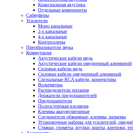
Коаксиальная акустика
Отдельные компоненты
Сабвуферы
Усилители
Моно канальные
2-х канальные
4-х канальные
Контроллеры
Преобразователи звука
Коммутация
Акустические кабели медь
Акустические кабели омедненный алюминий
Силовые кабели медь
Силовые кабели омедненный алюминий
Сигнальные RCA кабели, коннекторы
Вольтметры
Распределители питания
Держатели предохранителей
Предохранители
Полиэстеровая изоляция
Клеммы аккумуляторные
Соединители обжимные, клеммы, разъемы
Установочные наборы для усилителей, омед
Стяжки, грометы, втулки, винты, крепежи, т
Аксессуары