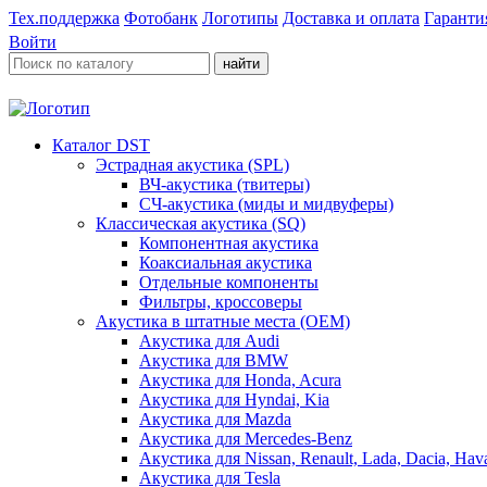
Тех.поддержка
Фотобанк
Логотипы
Доставка и оплата
Гаранти
Войти
найти
Каталог DST
Эстрадная акустика (SPL)
ВЧ-акустика (твитеры)
СЧ-акустика (миды и мидвуферы)
Классическая акустика (SQ)
Компонентная акустика
Коаксиальная акустика
Отдельные компоненты
Фильтры, кроссоверы
Акустика в штатные места (OEM)
Акустика для Audi
Акустика для BMW
Акустика для Honda, Acura
Акустика для Hyndai, Kia
Акустика для Mazda
Акустика для Mercedes-Benz
Акустика для Nissan, Renault, Lada, Dacia, Hava
Акустика для Tesla