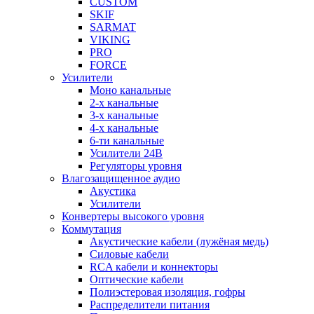
CUSTOM
SKIF
SARMAT
VIKING
PRO
FORCE
Усилители
Моно канальные
2-х канальные
3-х канальные
4-х канальные
6-ти канальные
Усилители 24В
Регуляторы уровня
Влагозащищенное аудио
Акустика
Усилители
Конвертеры высокого уровня
Коммутация
Акустические кабели (лужёная медь)
Силовые кабели
RCA кабели и коннекторы
Оптические кабели
Полиэстеровая изоляция, гофры
Распределители питания