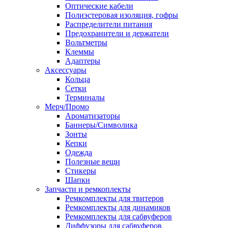
Оптические кабели
Полиэстеровая изоляция, гофры
Распределители питания
Предохранители и держатели
Вольтметры
Клеммы
Адаптеры
Аксессуары
Кольца
Сетки
Терминалы
Мерч/Промо
Ароматизаторы
Баннеры/Символика
Зонты
Кепки
Одежда
Полезные вещи
Стикеры
Шапки
Запчасти и ремкоплекты
Ремкомплекты для твитеров
Ремкомплекты для динамиков
Ремкомплекты для сабвуферов
Диффузоры для сабвуферов