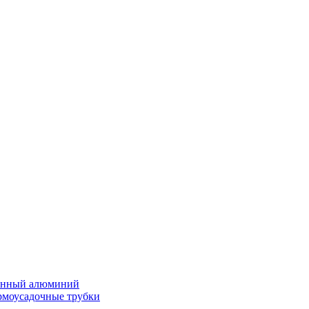
нённый алюминий
ермоусадочные трубки