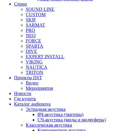
Серии
SOUND LINE
CUSTOM
SKIF
SARMAT
PRO
NEO
FORCE
SPARTA
DIVE
EXPERT INSTALL
VIKING
NAUTICA
TRITON
Проекты DST
Видео
Мероприятия
Новости
Где купить
Каталог audionova
Эстрадная акустика
ВЧ-акустика (твитеры)
СЧ-акустика (миды и мидвуферы)
Классическая акустика
Компонентная акустика