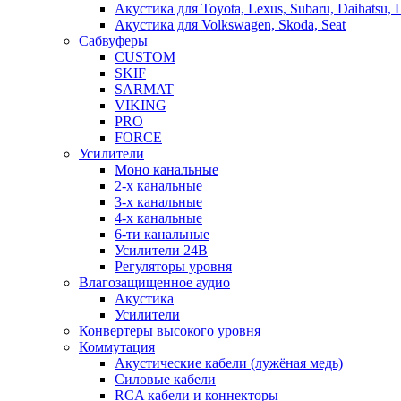
Акустика для Toyota, Lexus, Subaru, Daihatsu, 
Акустика для Volkswagen, Skoda, Seat
Сабвуферы
CUSTOM
SKIF
SARMAT
VIKING
PRO
FORCE
Усилители
Моно канальные
2-х канальные
3-х канальные
4-х канальные
6-ти канальные
Усилители 24В
Регуляторы уровня
Влагозащищенное аудио
Акустика
Усилители
Конвертеры высокого уровня
Коммутация
Акустические кабели (лужёная медь)
Силовые кабели
RCA кабели и коннекторы