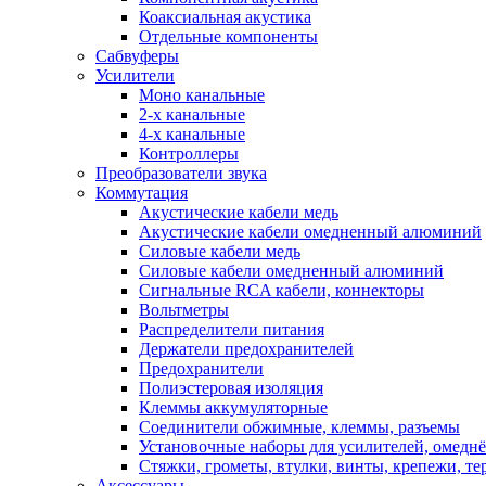
Коаксиальная акустика
Отдельные компоненты
Сабвуферы
Усилители
Моно канальные
2-х канальные
4-х канальные
Контроллеры
Преобразователи звука
Коммутация
Акустические кабели медь
Акустические кабели омедненный алюминий
Силовые кабели медь
Силовые кабели омедненный алюминий
Сигнальные RCA кабели, коннекторы
Вольтметры
Распределители питания
Держатели предохранителей
Предохранители
Полиэстеровая изоляция
Клеммы аккумуляторные
Соединители обжимные, клеммы, разъемы
Установочные наборы для усилителей, омед
Стяжки, грометы, втулки, винты, крепежи, т
Аксессуары