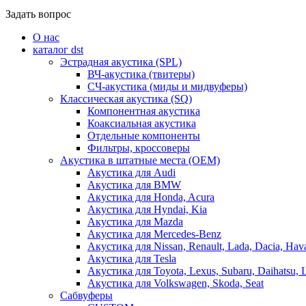
Задать вопрос
О нас
каталог dst
Эстрадная акустика (SPL)
ВЧ-акустика (твитеры)
СЧ-акустика (миды и мидвуферы)
Классическая акустика (SQ)
Компонентная акустика
Коаксиальная акустика
Отдельные компоненты
Фильтры, кроссоверы
Акустика в штатные места (OEM)
Акустика для Audi
Акустика для BMW
Акустика для Honda, Acura
Акустика для Hyndai, Kia
Акустика для Mazda
Акустика для Mercedes-Benz
Акустика для Nissan, Renault, Lada, Dacia, Hava
Акустика для Tesla
Акустика для Toyota, Lexus, Subaru, Daihatsu, 
Акустика для Volkswagen, Skoda, Seat
Сабвуферы