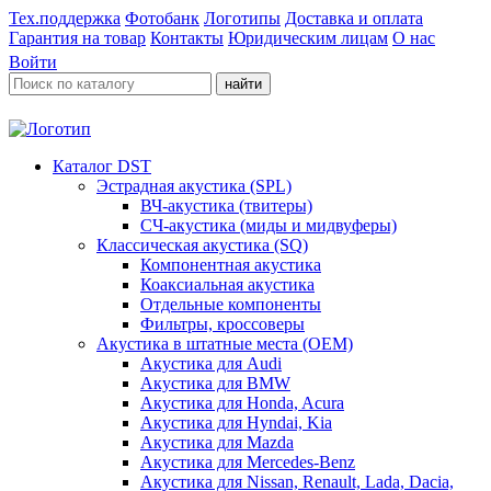
Тех.поддержка
Фотобанк
Логотипы
Доставка и оплата
Гарантия на товар
Контакты
Юридическим лицам
О нас
Войти
найти
Каталог DST
Эстрадная акустика (SPL)
ВЧ-акустика (твитеры)
СЧ-акустика (миды и мидвуферы)
Классическая акустика (SQ)
Компонентная акустика
Коаксиальная акустика
Отдельные компоненты
Фильтры, кроссоверы
Акустика в штатные места (OEM)
Акустика для Audi
Акустика для BMW
Акустика для Honda, Acura
Акустика для Hyndai, Kia
Акустика для Mazda
Акустика для Mercedes-Benz
Акустика для Nissan, Renault, Lada, Dacia,