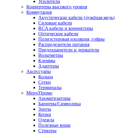
Усилители
Конвертеры высокого уровня
Коммутация
Акустические кабели (лужёная медь)
Силовые кабели
RCA кабели и коннекторы
Оптические кабели
Полиэстеровая изоляция, гофры
Распределители питания
Предохранители и держатели
Вольтметры
Клеммы
Адаптеры
Аксессуары
Кольца
Сетки
Терминалы
Мерч/Промо
Ароматизаторы
Баннеры/Символика
Зонты
Кепки
Одежда
Полезные вещи
Стикеры