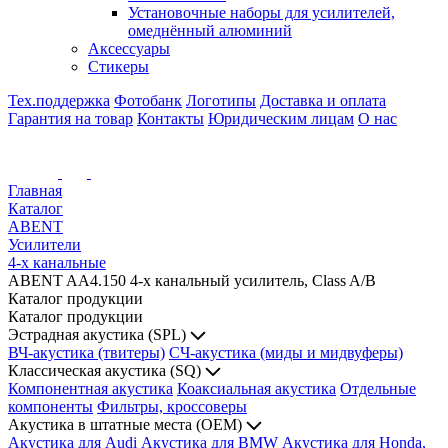
Установочные наборы для усилителей,
омеднённый алюминий
Аксессуары
Стикеры
Тех.поддержка
Фотобанк
Логотипы
Доставка и оплата
Гарантия на товар
Контакты
Юридическим лицам
О нас
Главная
Каталог
ABENT
Усилители
4-х канальные
ABENT AA4.150 4-х канальный усилитель, Class A/B
Каталог продукции
Каталог продукции
Эстрадная акустика (SPL)
ВЧ-акустика (твитеры)
СЧ-акустика (миды и мидвуферы)
Классическая акустика (SQ)
Компонентная акустика
Коаксиальная акустика
Отдельные
компоненты
Фильтры, кроссоверы
Акустика в штатные места (OEM)
Акустика для Audi
Акустика для BMW
Акустика для Honda,