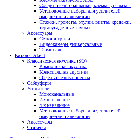
Соединители обжимные, клеммы, разъемы
Установочные наборы для усилителей,
омеднённый алюминий
Стяжки, грометы, втулки, винты, крепежи,
термоусадочные трубки
Аксессуары
Сетки и грили
Видеокамеры универсальные
Терминалы
Каталог Abent
Классическая акустика (SQ)
Компонетная акустика
Коаксиальная акустика
Отдельные компоненты
Сабвуферы
Усилители
Моноканальные
2-х канальные
4-х канальные
Установочные наборы для усилителей,
омеднённый алюминий
Аксессуары
Стикеры