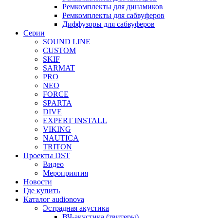
Ремкомплекты для динамиков
Ремкомплекты для сабвуферов
Диффузоры для сабвуферов
Серии
SOUND LINE
CUSTOM
SKIF
SARMAT
PRO
NEO
FORCE
SPARTA
DIVE
EXPERT INSTALL
VIKING
NAUTICA
TRITON
Проекты DST
Видео
Мероприятия
Новости
Где купить
Каталог audionova
Эстрадная акустика
ВЧ-акустика (твитеры)