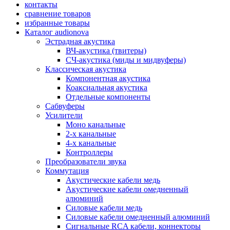
контакты
сравнение товаров
избранные товары
Каталог audionova
Эстрадная акустика
ВЧ-акустика (твитеры)
СЧ-акустика (миды и мидвуферы)
Классическая акустика
Компонентная акустика
Коаксиальная акустика
Отдельные компоненты
Сабвуферы
Усилители
Моно канальные
2-х канальные
4-х канальные
Контроллеры
Преобразователи звука
Коммутация
Акустические кабели медь
Акустические кабели омедненный
алюминий
Силовые кабели медь
Силовые кабели омедненный алюминий
Сигнальные RCA кабели, коннекторы