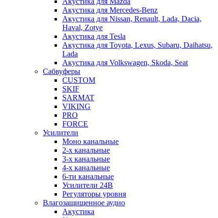
Акустика для Mazda
Акустика для Mercedes-Benz
Акустика для Nissan, Renault, Lada, Dacia,
Haval, Zotye
Акустика для Tesla
Акустика для Toyota, Lexus, Subaru, Daihatsu,
Lada
Акустика для Volkswagen, Skoda, Seat
Сабвуферы
CUSTOM
SKIF
SARMAT
VIKING
PRO
FORCE
Усилители
Моно канальные
2-х канальные
3-х канальные
4-х канальные
6-ти канальные
Усилители 24В
Регуляторы уровня
Влагозащищенное аудио
Акустика