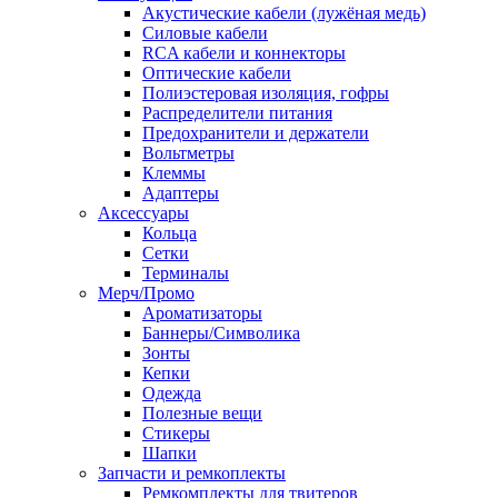
Акустические кабели (лужёная медь)
Силовые кабели
RCA кабели и коннекторы
Оптические кабели
Полиэстеровая изоляция, гофры
Распределители питания
Предохранители и держатели
Вольтметры
Клеммы
Адаптеры
Аксессуары
Кольца
Сетки
Терминалы
Мерч/Промо
Ароматизаторы
Баннеры/Символика
Зонты
Кепки
Одежда
Полезные вещи
Стикеры
Шапки
Запчасти и ремкоплекты
Ремкомплекты для твитеров