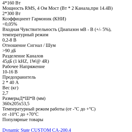
4*160 Вт
Мощность RMS, 4 Ом Мост (Вт * 2 Канала,при 14.4В)
2*300 Вт
Коэффициент Гармоник (КНИ)
<0,05%
Входная Чувствительность (Диапазон мВ - В (+/- 5%),
температурный режим
0,2-8 В
Отношение Сигнал / Шум
>90 дБ
Разделение Каналов
45дБ (1 kHZ, 1W@ 4R)
Рабочее Напряжение
10-16 В
Предохранитель
2 * 40 А
Вес (кг)
2,7
РазмерыД*Ш*В (мм)
360x205x53,5
Температурный режим работы (от -°С до +°С)
от -10°С до +70°С
Популярные товары
Dynamic State CUSTOM CA-200.4