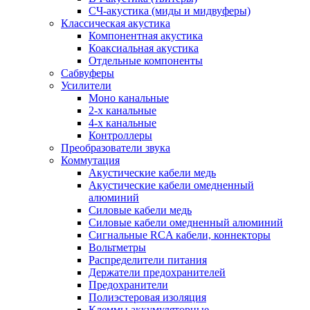
СЧ-акустика (миды и мидвуферы)
Классическая акустика
Компонентная акустика
Коаксиальная акустика
Отдельные компоненты
Сабвуферы
Усилители
Моно канальные
2-х канальные
4-х канальные
Контроллеры
Преобразователи звука
Коммутация
Акустические кабели медь
Акустические кабели омедненный
алюминий
Силовые кабели медь
Силовые кабели омедненный алюминий
Сигнальные RCA кабели, коннекторы
Вольтметры
Распределители питания
Держатели предохранителей
Предохранители
Полиэстеровая изоляция
Клеммы аккумуляторные