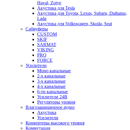
Haval, Zotye
Акустика для Tesla
Акустика для Toyota, Lexus, Subaru, Daihatsu,
Lada
Акустика для Volkswagen, Skoda, Seat
Сабвуферы
CUSTOM
SKIF
SARMAT
VIKING
PRO
FORCE
Усилители
Моно канальные
2-х канальные
3-х канальные
4-х канальные
6-ти канальные
Усилители 24В
Регуляторы уровня
Влагозащищенное аудио
Акустика
Усилители
Конвертеры высокого уровня
Коммутация