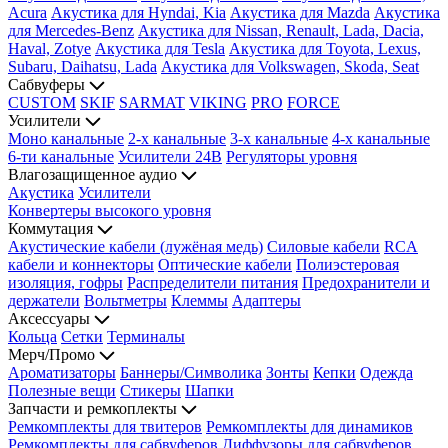
Acura
Акустика для Hyndai, Kia
Акустика для Mazda
Акустика
для Mercedes-Benz
Акустика для Nissan, Renault, Lada, Dacia,
Haval, Zotye
Акустика для Tesla
Акустика для Toyota, Lexus,
Subaru, Daihatsu, Lada
Акустика для Volkswagen, Skoda, Seat
Сабвуферы
CUSTOM
SKIF
SARMAT
VIKING
PRO
FORCE
Усилители
Моно канальные
2-х канальные
3-х канальные
4-х канальные
6-ти канальные
Усилители 24В
Регуляторы уровня
Влагозащищенное аудио
Акустика
Усилители
Конвертеры высокого уровня
Коммутация
Акустические кабели (лужёная медь)
Силовые кабели
RCA
кабели и коннекторы
Оптические кабели
Полиэстеровая
изоляция, гофры
Распределители питания
Предохранители и
держатели
Вольтметры
Клеммы
Адаптеры
Аксессуары
Кольца
Сетки
Терминалы
Мерч/Промо
Ароматизаторы
Баннеры/Символика
Зонты
Кепки
Одежда
Полезные вещи
Стикеры
Шапки
Запчасти и ремкоплекты
Ремкомплекты для твитеров
Ремкомплекты для динамиков
Ремкомплекты для сабвуферов
Диффузоры для сабвуферов