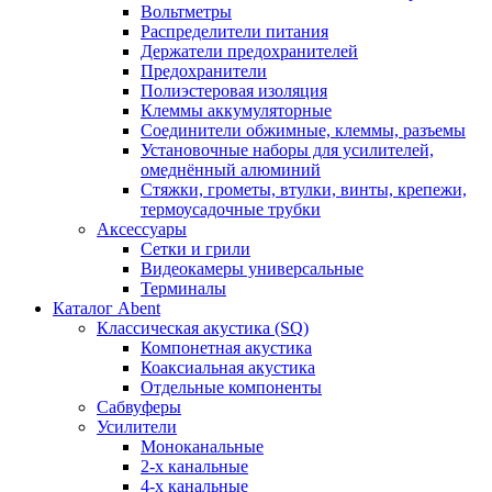
Вольтметры
Распределители питания
Держатели предохранителей
Предохранители
Полиэстеровая изоляция
Клеммы аккумуляторные
Соединители обжимные, клеммы, разъемы
Установочные наборы для усилителей,
омеднённый алюминий
Стяжки, грометы, втулки, винты, крепежи,
термоусадочные трубки
Аксессуары
Сетки и грили
Видеокамеры универсальные
Терминалы
Каталог Abent
Классическая акустика (SQ)
Компонетная акустика
Коаксиальная акустика
Отдельные компоненты
Сабвуферы
Усилители
Моноканальные
2-х канальные
4-х канальные