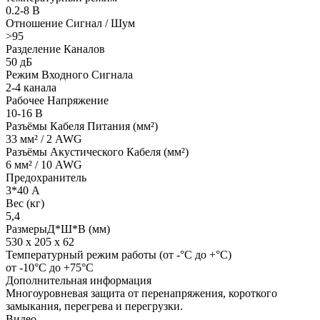
0.2-8 В
Отношение Сигнал / Шум
>95
Разделение Каналов
50 дБ
Режим Входного Сигнала
2-4 канала
Рабочее Напряжение
10-16 В
Разъёмы Кабеля Питания (мм²)
33 мм² / 2 AWG
Разъёмы Акустического Кабеля (мм²)
6 мм² / 10 AWG
Предохранитель
3*40 А
Вес (кг)
5,4
РазмерыД*Ш*В (мм)
530 x 205 x 62
Температурный режим работы (от -°С до +°С)
от -10°С до +75°С
Дополнительная информация
Многоуровневая защита от перенапряжения, короткого
замыкания, перегрева и перегрузки.
Видео