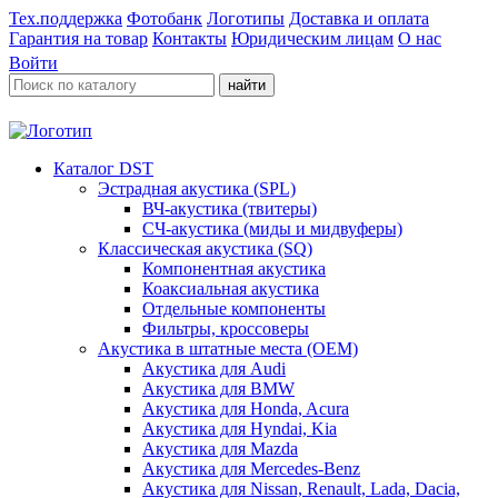
Тех.поддержка
Фотобанк
Логотипы
Доставка и оплата
Гарантия на товар
Контакты
Юридическим лицам
О нас
Войти
найти
Каталог DST
Эстрадная акустика (SPL)
ВЧ-акустика (твитеры)
СЧ-акустика (миды и мидвуферы)
Классическая акустика (SQ)
Компонентная акустика
Коаксиальная акустика
Отдельные компоненты
Фильтры, кроссоверы
Акустика в штатные места (OEM)
Акустика для Audi
Акустика для BMW
Акустика для Honda, Acura
Акустика для Hyndai, Kia
Акустика для Mazda
Акустика для Mercedes-Benz
Акустика для Nissan, Renault, Lada, Dacia,