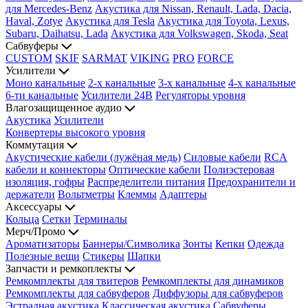
для Mercedes-Benz
Акустика для Nissan, Renault, Lada, Dacia,
Haval, Zotye
Акустика для Tesla
Акустика для Toyota, Lexus,
Subaru, Daihatsu, Lada
Акустика для Volkswagen, Skoda, Seat
Сабвуферы
CUSTOM
SKIF
SARMAT
VIKING
PRO
FORCE
Усилители
Моно канальные
2-х канальные
3-х канальные
4-х канальные
6-ти канальные
Усилители 24В
Регуляторы уровня
Влагозащищенное аудио
Акустика
Усилители
Конвертеры высокого уровня
Коммутация
Акустические кабели (лужёная медь)
Силовые кабели
RCA
кабели и коннекторы
Оптические кабели
Полиэстеровая
изоляция, гофры
Распределители питания
Предохранители и
держатели
Вольтметры
Клеммы
Адаптеры
Аксессуары
Кольца
Сетки
Терминалы
Мерч/Промо
Ароматизаторы
Баннеры/Символика
Зонты
Кепки
Одежда
Полезные вещи
Стикеры
Шапки
Запчасти и ремкоплекты
Ремкомплекты для твитеров
Ремкомплекты для динамиков
Ремкомплекты для сабвуферов
Диффузоры для сабвуферов
Эстрадная акустика
Классическая акустика
Сабвуферы