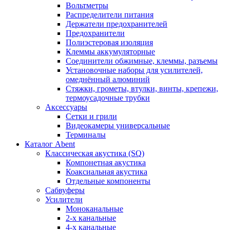
Вольтметры
Распределители питания
Держатели предохранителей
Предохранители
Полиэстеровая изоляция
Клеммы аккумуляторные
Соединители обжимные, клеммы, разъемы
Установочные наборы для усилителей,
омеднённый алюминий
Стяжки, грометы, втулки, винты, крепежи,
термоусадочные трубки
Аксессуары
Сетки и грили
Видеокамеры универсальные
Терминалы
Каталог Abent
Классическая акустика (SQ)
Компонетная акустика
Коаксиальная акустика
Отдельные компоненты
Сабвуферы
Усилители
Моноканальные
2-х канальные
4-х канальные