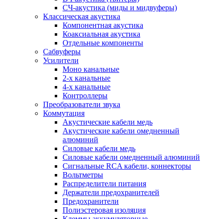
СЧ-акустика (миды и мидвуферы)
Классическая акустика
Компонентная акустика
Коаксиальная акустика
Отдельные компоненты
Сабвуферы
Усилители
Моно канальные
2-х канальные
4-х канальные
Контроллеры
Преобразователи звука
Коммутация
Акустические кабели медь
Акустические кабели омедненный
алюминий
Силовые кабели медь
Силовые кабели омедненный алюминий
Сигнальные RCA кабели, коннекторы
Вольтметры
Распределители питания
Держатели предохранителей
Предохранители
Полиэстеровая изоляция
Клеммы аккумуляторные