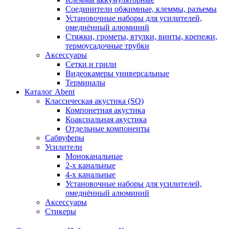
Соединители обжимные, клеммы, разъемы
Установочные наборы для усилителей,
омеднённый алюминий
Стяжки, грометы, втулки, винты, крепежи,
термоусадочные трубки
Аксессуары
Сетки и грили
Видеокамеры универсальные
Терминалы
Каталог Abent
Классическая акустика (SQ)
Компонетная акустика
Коаксиальная акустика
Отдельные компоненты
Сабвуферы
Усилители
Моноканальные
2-х канальные
4-х канальные
Установочные наборы для усилителей,
омеднённый алюминий
Аксессуары
Стикеры