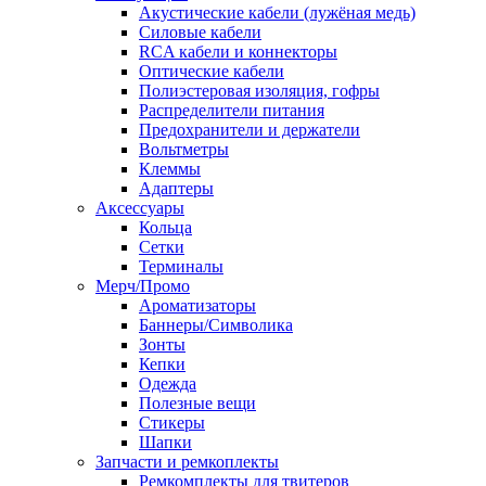
Акустические кабели (лужёная медь)
Силовые кабели
RCA кабели и коннекторы
Оптические кабели
Полиэстеровая изоляция, гофры
Распределители питания
Предохранители и держатели
Вольтметры
Клеммы
Адаптеры
Аксессуары
Кольца
Сетки
Терминалы
Мерч/Промо
Ароматизаторы
Баннеры/Символика
Зонты
Кепки
Одежда
Полезные вещи
Стикеры
Шапки
Запчасти и ремкоплекты
Ремкомплекты для твитеров