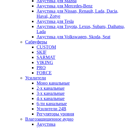
Акустика для Mazda
Акустика для Mercedes-Benz
Акустика для Nissan, Renault, Lada, Dacia,
Haval, Zotye
Акустика для Tesla
Акустика для Toyota, Lexus, Subaru, Daihatsu,
Lada
Акустика для Volkswagen, Skoda, Seat
Сабвуферы
CUSTOM
SKIF
SARMAT
VIKING
PRO
FORCE
Усилители
Моно канальные
2-х канальные
3-х канальные
4-х канальные
6-ти канальные
Усилители 24В
Регуляторы уровня
Влагозащищенное аудио
Акустика