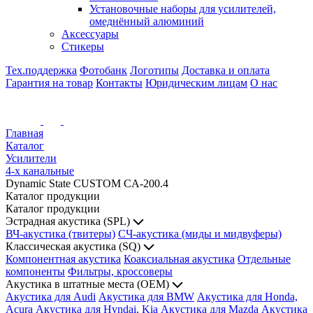
Установочные наборы для усилителей,
омеднённый алюминий
Аксессуары
Стикеры
Тех.поддержка
Фотобанк
Логотипы
Доставка и оплата
Гарантия на товар
Контакты
Юридическим лицам
О нас
Главная
Каталог
Усилители
4-х канальные
Dynamic State CUSTOM CA-200.4
Каталог продукции
Каталог продукции
Эстрадная акустика (SPL)
ВЧ-акустика (твитеры)
СЧ-акустика (миды и мидвуферы)
Классическая акустика (SQ)
Компонентная акустика
Коаксиальная акустика
Отдельные
компоненты
Фильтры, кроссоверы
Акустика в штатные места (OEM)
Акустика для Audi
Акустика для BMW
Акустика для Honda,
Acura
Акустика для Hyndai, Kia
Акустика для Mazda
Акустика