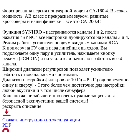
Форсированна версия популярной модели СА-160.4. Высокая
мощность, АВ класс с прекрасным звуком, развитые
кроссоверы и наши фишечки - всё это СА-200.4!
Функция SYNHRO - настраиваются каналы 1 и 2, после
нажатия "SYNC" все настройки дублируются на каналы 3 и 4.
Режим работы усилителя по двум входным каналам RCA.
К примеру на ГУ одна пара линейных выходов, Вы
подключаете одну пару в усилитель, нажимаете кнопку
режима (2CH ON) и на усилители начинают работать все 4
канала.
Широкий диапазон регулировок позволяет усилителю
работать с поканальными системами.
Диапазон настройки фильтров от 10 Гц – 8 кГц одновременно
снизу и сверху! - Этого более чем достаточно для настройки
любой акустики и в том числе сабвуфера.
Конечно же не забыли и про очень нужные защиты для
безопасной эксплуатации вашей системы!
раскрыть описание
Скачать инструкцию
по эксплуатации
PDF