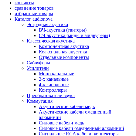
контакты
сравнение товаров
избранные товары
Каталог audionova
Эстрадная акустика
ВЧ-акустика (твитеры)
СЧ-акустика (миды и мидвуферы)
Классическая акустика
Компонентная акустика
Коаксиальная акустика
Отдельные компоненты
Сабвуферы
Усилители
Моно канальные
2-х канальные
4-х канальные
Контроллеры
Преобразователи звука
Коммутация
Акустические кабели медь
Акустические кабели омедненный
алюминий
Силовые кабели медь
Силовые кабели омедненный алюминий
Сигнальные RCA кабели, коннекторы