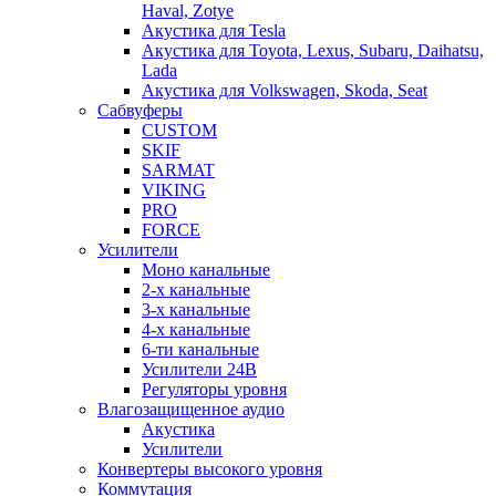
Haval, Zotye
Акустика для Tesla
Акустика для Toyota, Lexus, Subaru, Daihatsu,
Lada
Акустика для Volkswagen, Skoda, Seat
Сабвуферы
CUSTOM
SKIF
SARMAT
VIKING
PRO
FORCE
Усилители
Моно канальные
2-х канальные
3-х канальные
4-х канальные
6-ти канальные
Усилители 24В
Регуляторы уровня
Влагозащищенное аудио
Акустика
Усилители
Конвертеры высокого уровня
Коммутация