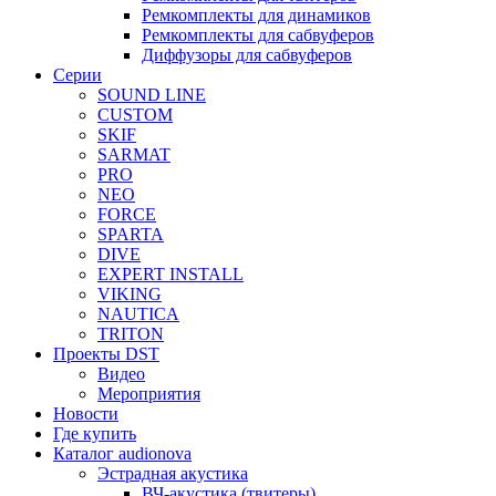
Ремкомплекты для динамиков
Ремкомплекты для сабвуферов
Диффузоры для сабвуферов
Серии
SOUND LINE
CUSTOM
SKIF
SARMAT
PRO
NEO
FORCE
SPARTA
DIVE
EXPERT INSTALL
VIKING
NAUTICA
TRITON
Проекты DST
Видео
Мероприятия
Новости
Где купить
Каталог audionova
Эстрадная акустика
ВЧ-акустика (твитеры)