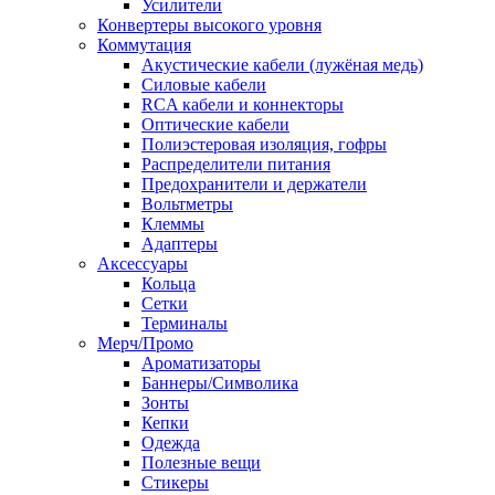
Усилители
Конвертеры высокого уровня
Коммутация
Акустические кабели (лужёная медь)
Силовые кабели
RCA кабели и коннекторы
Оптические кабели
Полиэстеровая изоляция, гофры
Распределители питания
Предохранители и держатели
Вольтметры
Клеммы
Адаптеры
Аксессуары
Кольца
Сетки
Терминалы
Мерч/Промо
Ароматизаторы
Баннеры/Символика
Зонты
Кепки
Одежда
Полезные вещи
Стикеры