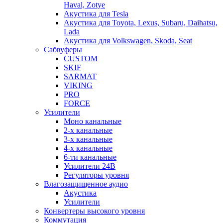
Haval, Zotye
Акустика для Tesla
Акустика для Toyota, Lexus, Subaru, Daihatsu,
Lada
Акустика для Volkswagen, Skoda, Seat
Сабвуферы
CUSTOM
SKIF
SARMAT
VIKING
PRO
FORCE
Усилители
Моно канальные
2-х канальные
3-х канальные
4-х канальные
6-ти канальные
Усилители 24В
Регуляторы уровня
Влагозащищенное аудио
Акустика
Усилители
Конвертеры высокого уровня
Коммутация