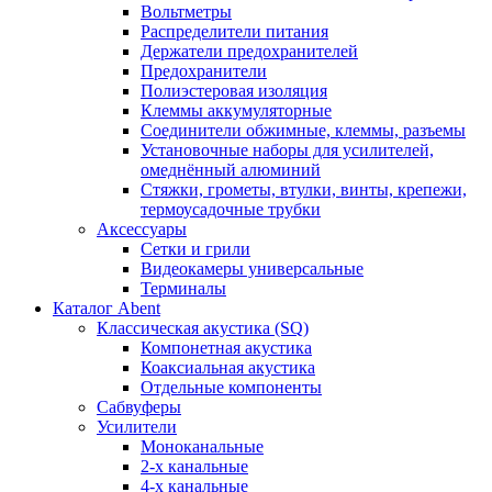
Вольтметры
Распределители питания
Держатели предохранителей
Предохранители
Полиэстеровая изоляция
Клеммы аккумуляторные
Соединители обжимные, клеммы, разъемы
Установочные наборы для усилителей,
омеднённый алюминий
Стяжки, грометы, втулки, винты, крепежи,
термоусадочные трубки
Аксессуары
Сетки и грили
Видеокамеры универсальные
Терминалы
Каталог Abent
Классическая акустика (SQ)
Компонетная акустика
Коаксиальная акустика
Отдельные компоненты
Сабвуферы
Усилители
Моноканальные
2-х канальные
4-х канальные