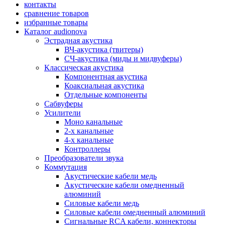
контакты
сравнение товаров
избранные товары
Каталог audionova
Эстрадная акустика
ВЧ-акустика (твитеры)
СЧ-акустика (миды и мидвуферы)
Классическая акустика
Компонентная акустика
Коаксиальная акустика
Отдельные компоненты
Сабвуферы
Усилители
Моно канальные
2-х канальные
4-х канальные
Контроллеры
Преобразователи звука
Коммутация
Акустические кабели медь
Акустические кабели омедненный
алюминий
Силовые кабели медь
Силовые кабели омедненный алюминий
Сигнальные RCA кабели, коннекторы