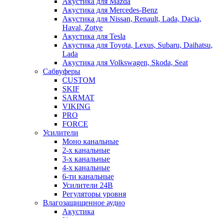
Акустика для Mazda
Акустика для Mercedes-Benz
Акустика для Nissan, Renault, Lada, Dacia,
Haval, Zotye
Акустика для Tesla
Акустика для Toyota, Lexus, Subaru, Daihatsu,
Lada
Акустика для Volkswagen, Skoda, Seat
Сабвуферы
CUSTOM
SKIF
SARMAT
VIKING
PRO
FORCE
Усилители
Моно канальные
2-х канальные
3-х канальные
4-х канальные
6-ти канальные
Усилители 24В
Регуляторы уровня
Влагозащищенное аудио
Акустика