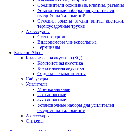
Соединители обжимные, клеммы, разъемы
Установочные наборы для усилителей,
омеднённый алюминий
Стяжки, грометы, втулки, винты, крепежи,
термоусадочные трубки
Аксессуары
Сетки и грили
Видеокамеры универсальные
Терминалы
Каталог Abent
Классическая акустика (SQ)
Компонетная акустика
Коаксиальная акустика
Отдельные компоненты
Сабвуферы
Усилители
Моноканальные
2-х канальные
4-х канальные
Установочные наборы для усилителей,
омеднённый алюминий
Аксессуары
Стикеры