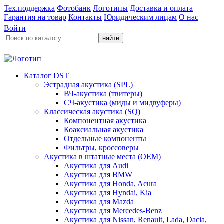
Тех.поддержка
Фотобанк
Логотипы
Доставка и оплата
Гарантия на товар
Контакты
Юридическим лицам
О нас
Войти
найти
Каталог DST
Эстрадная акустика (SPL)
ВЧ-акустика (твитеры)
СЧ-акустика (миды и мидвуферы)
Классическая акустика (SQ)
Компонентная акустика
Коаксиальная акустика
Отдельные компоненты
Фильтры, кроссоверы
Акустика в штатные места (OEM)
Акустика для Audi
Акустика для BMW
Акустика для Honda, Acura
Акустика для Hyndai, Kia
Акустика для Mazda
Акустика для Mercedes-Benz
Акустика для Nissan, Renault, Lada, Dacia,