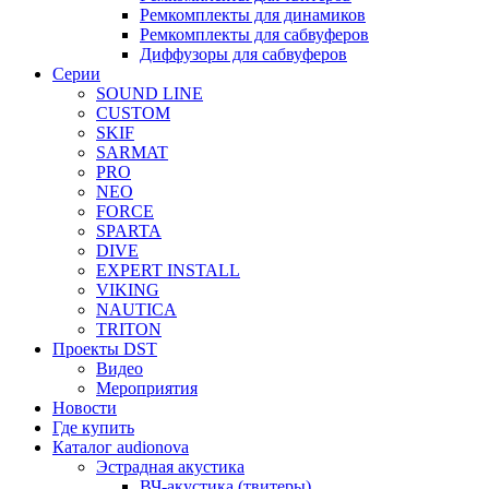
Ремкомплекты для динамиков
Ремкомплекты для сабвуферов
Диффузоры для сабвуферов
Серии
SOUND LINE
CUSTOM
SKIF
SARMAT
PRO
NEO
FORCE
SPARTA
DIVE
EXPERT INSTALL
VIKING
NAUTICA
TRITON
Проекты DST
Видео
Мероприятия
Новости
Где купить
Каталог audionova
Эстрадная акустика
ВЧ-акустика (твитеры)