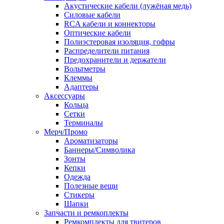
Акустические кабели (лужёная медь)
Силовые кабели
RCA кабели и коннекторы
Оптические кабели
Полиэстеровая изоляция, гофры
Распределители питания
Предохранители и держатели
Вольтметры
Клеммы
Адаптеры
Аксессуары
Кольца
Сетки
Терминалы
Мерч/Промо
Ароматизаторы
Баннеры/Символика
Зонты
Кепки
Одежда
Полезные вещи
Стикеры
Шапки
Запчасти и ремкоплекты
Ремкомплекты для твитеров