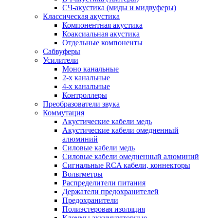
СЧ-акустика (миды и мидвуферы)
Классическая акустика
Компонентная акустика
Коаксиальная акустика
Отдельные компоненты
Сабвуферы
Усилители
Моно канальные
2-х канальные
4-х канальные
Контроллеры
Преобразователи звука
Коммутация
Акустические кабели медь
Акустические кабели омедненный
алюминий
Силовые кабели медь
Силовые кабели омедненный алюминий
Сигнальные RCA кабели, коннекторы
Вольтметры
Распределители питания
Держатели предохранителей
Предохранители
Полиэстеровая изоляция
Клеммы аккумуляторные