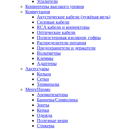
Усилители
Конвертеры высокого уровня
Коммутация
Акустические кабели (лужёная медь)
Силовые кабели
RCA кабели и коннекторы
Оптические кабели
Полиэстеровая изоляция, гофры
Распределители питания
Предохранители и держатели
Вольтметры
Клеммы
Адаптеры
Аксессуары
Кольца
Сетки
Терминалы
Мерч/Промо
Ароматизаторы
Баннеры/Символика
Зонты
Кепки
Одежда
Полезные вещи
Стикеры