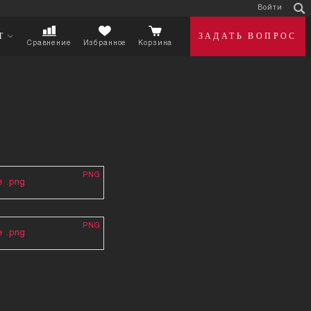
О нас
OVA
КАТАЛОГ ABENT
Сравнение
Избранное
Корзин
PNG
ь логотип в формате .png
PNG
ь логотип в формате .png