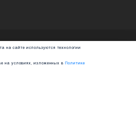
одуктов.
зовательского опыта на сайте используются техноло
на Вашем устройстве на условиях, изложенных в
Пол