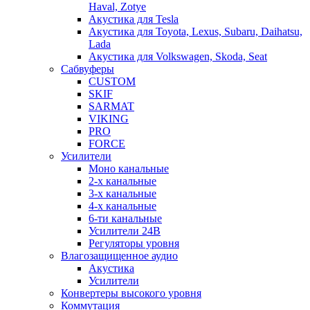
Haval, Zotye
Акустика для Tesla
Акустика для Toyota, Lexus, Subaru, Daihatsu,
Lada
Акустика для Volkswagen, Skoda, Seat
Сабвуферы
CUSTOM
SKIF
SARMAT
VIKING
PRO
FORCE
Усилители
Моно канальные
2-х канальные
3-х канальные
4-х канальные
6-ти канальные
Усилители 24В
Регуляторы уровня
Влагозащищенное аудио
Акустика
Усилители
Конвертеры высокого уровня
Коммутация