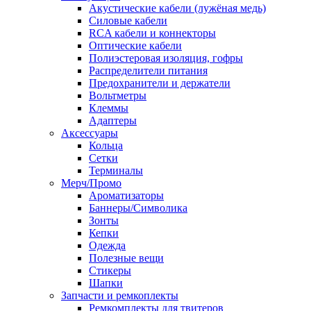
Акустические кабели (лужёная медь)
Силовые кабели
RCA кабели и коннекторы
Оптические кабели
Полиэстеровая изоляция, гофры
Распределители питания
Предохранители и держатели
Вольтметры
Клеммы
Адаптеры
Аксессуары
Кольца
Сетки
Терминалы
Мерч/Промо
Ароматизаторы
Баннеры/Символика
Зонты
Кепки
Одежда
Полезные вещи
Стикеры
Шапки
Запчасти и ремкоплекты
Ремкомплекты для твитеров