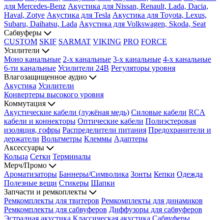
для Mercedes-Benz
Акустика для Nissan, Renault, Lada, Dacia,
Haval, Zotye
Акустика для Tesla
Акустика для Toyota, Lexus,
Subaru, Daihatsu, Lada
Акустика для Volkswagen, Skoda, Seat
Сабвуферы
CUSTOM
SKIF
SARMAT
VIKING
PRO
FORCE
Усилители
Моно канальные
2-х канальные
3-х канальные
4-х канальные
6-ти канальные
Усилители 24В
Регуляторы уровня
Влагозащищенное аудио
Акустика
Усилители
Конвертеры высокого уровня
Коммутация
Акустические кабели (лужёная медь)
Силовые кабели
RCA
кабели и коннекторы
Оптические кабели
Полиэстеровая
изоляция, гофры
Распределители питания
Предохранители и
держатели
Вольтметры
Клеммы
Адаптеры
Аксессуары
Кольца
Сетки
Терминалы
Мерч/Промо
Ароматизаторы
Баннеры/Символика
Зонты
Кепки
Одежда
Полезные вещи
Стикеры
Шапки
Запчасти и ремкоплекты
Ремкомплекты для твитеров
Ремкомплекты для динамиков
Ремкомплекты для сабвуферов
Диффузоры для сабвуферов
Эстрадная акустика
Классическая акустика
Сабвуферы