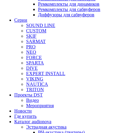
Ремкомплекты для динамиков
Ремкомплекты для сабвуферов
Диффузоры для сабвуферов
Серии
SOUND LINE
CUSTOM
SKIF
SARMAT
PRO
NEO
FORCE
SPARTA
DIVE
EXPERT INSTALL
VIKING
NAUTICA
TRITON
Проекты DST
Видео
Мероприятия
Новости
Где купить
Каталог audionova
Эстрадная акустика
ВЧ-акустика (твитеры)