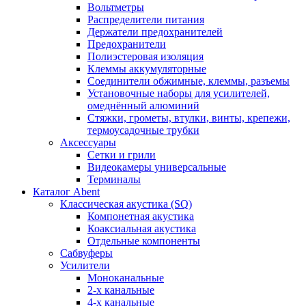
Вольтметры
Распределители питания
Держатели предохранителей
Предохранители
Полиэстеровая изоляция
Клеммы аккумуляторные
Соединители обжимные, клеммы, разъемы
Установочные наборы для усилителей,
омеднённый алюминий
Стяжки, грометы, втулки, винты, крепежи,
термоусадочные трубки
Аксессуары
Сетки и грили
Видеокамеры универсальные
Терминалы
Каталог Abent
Классическая акустика (SQ)
Компонетная акустика
Коаксиальная акустика
Отдельные компоненты
Сабвуферы
Усилители
Моноканальные
2-х канальные
4-х канальные