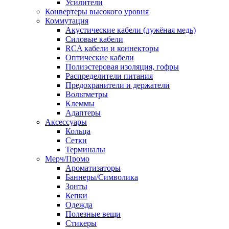
Усилители
Конвертеры высокого уровня
Коммутация
Акустические кабели (лужёная медь)
Силовые кабели
RCA кабели и коннекторы
Оптические кабели
Полиэстеровая изоляция, гофры
Распределители питания
Предохранители и держатели
Вольтметры
Клеммы
Адаптеры
Аксессуары
Кольца
Сетки
Терминалы
Мерч/Промо
Ароматизаторы
Баннеры/Символика
Зонты
Кепки
Одежда
Полезные вещи
Стикеры