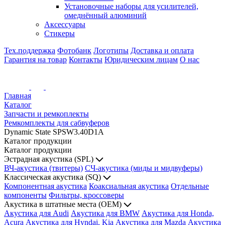
Установочные наборы для усилителей,
омеднённый алюминий
Аксессуары
Стикеры
Тех.поддержка
Фотобанк
Логотипы
Доставка и оплата
Гарантия на товар
Контакты
Юридическим лицам
О нас
Главная
Каталог
Запчасти и ремкоплекты
Ремкомплекты для сабвуферов
Dynamic State SPSW3.40D1A
Каталог продукции
Каталог продукции
Эстрадная акустика (SPL)
ВЧ-акустика (твитеры)
СЧ-акустика (миды и мидвуферы)
Классическая акустика (SQ)
Компонентная акустика
Коаксиальная акустика
Отдельные
компоненты
Фильтры, кроссоверы
Акустика в штатные места (OEM)
Акустика для Audi
Акустика для BMW
Акустика для Honda,
Acura
Акустика для Hyndai, Kia
Акустика для Mazda
Акустика