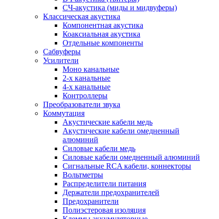
СЧ-акустика (миды и мидвуферы)
Классическая акустика
Компонентная акустика
Коаксиальная акустика
Отдельные компоненты
Сабвуферы
Усилители
Моно канальные
2-х канальные
4-х канальные
Контроллеры
Преобразователи звука
Коммутация
Акустические кабели медь
Акустические кабели омедненный
алюминий
Силовые кабели медь
Силовые кабели омедненный алюминий
Сигнальные RCA кабели, коннекторы
Вольтметры
Распределители питания
Держатели предохранителей
Предохранители
Полиэстеровая изоляция
Клеммы аккумуляторные