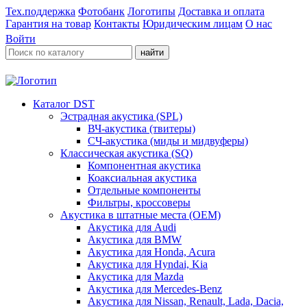
Тех.поддержка
Фотобанк
Логотипы
Доставка и оплата
Гарантия на товар
Контакты
Юридическим лицам
О нас
Войти
найти
Каталог DST
Эстрадная акустика (SPL)
ВЧ-акустика (твитеры)
СЧ-акустика (миды и мидвуферы)
Классическая акустика (SQ)
Компонентная акустика
Коаксиальная акустика
Отдельные компоненты
Фильтры, кроссоверы
Акустика в штатные места (OEM)
Акустика для Audi
Акустика для BMW
Акустика для Honda, Acura
Акустика для Hyndai, Kia
Акустика для Mazda
Акустика для Mercedes-Benz
Акустика для Nissan, Renault, Lada, Dacia,