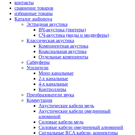
контакты
сравнение товаров
избранные товары
Каталог audionova
Эстрадная акустика
ВЧ-акустика (твитеры)
СЧ-акустика (миды и мидвуферы)
Классическая акустика
Компонентная акустика
Коаксиальная акустика
Отдельные компоненты
Сабвуферы
Усилители
Моно канальные
2-х канальные
4-х канальные
Контроллеры
Преобразователи звука
Коммутация
Акустические кабели медь
Акустические кабели омедненный
алюминий
Силовые кабели медь
Силовые кабели омедненный алюминий
Сигнальные RCA кабели, коннекторы