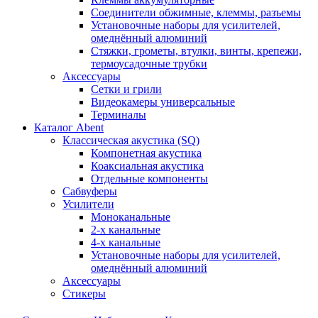
Соединители обжимные, клеммы, разъемы
Установочные наборы для усилителей,
омеднённый алюминий
Стяжки, грометы, втулки, винты, крепежи,
термоусадочные трубки
Аксессуары
Сетки и грили
Видеокамеры универсальные
Терминалы
Каталог Abent
Классическая акустика (SQ)
Компонетная акустика
Коаксиальная акустика
Отдельные компоненты
Сабвуферы
Усилители
Моноканальные
2-х канальные
4-х канальные
Установочные наборы для усилителей,
омеднённый алюминий
Аксессуары
Стикеры