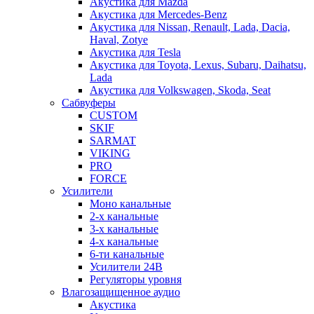
Акустика для Mazda
Акустика для Mercedes-Benz
Акустика для Nissan, Renault, Lada, Dacia,
Haval, Zotye
Акустика для Tesla
Акустика для Toyota, Lexus, Subaru, Daihatsu,
Lada
Акустика для Volkswagen, Skoda, Seat
Сабвуферы
CUSTOM
SKIF
SARMAT
VIKING
PRO
FORCE
Усилители
Моно канальные
2-х канальные
3-х канальные
4-х канальные
6-ти канальные
Усилители 24В
Регуляторы уровня
Влагозащищенное аудио
Акустика