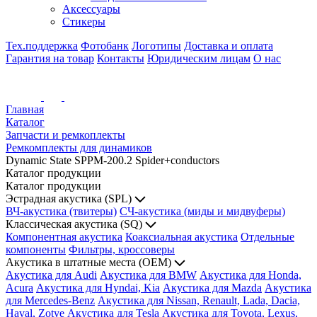
Аксессуары
Стикеры
Тех.поддержка
Фотобанк
Логотипы
Доставка и оплата
Гарантия на товар
Контакты
Юридическим лицам
О нас
Главная
Каталог
Запчасти и ремкоплекты
Ремкомплекты для динамиков
Dynamic State SPPM-200.2 Spider+conductors
Каталог продукции
Каталог продукции
Эстрадная акустика (SPL)
ВЧ-акустика (твитеры)
СЧ-акустика (миды и мидвуферы)
Классическая акустика (SQ)
Компонентная акустика
Коаксиальная акустика
Отдельные
компоненты
Фильтры, кроссоверы
Акустика в штатные места (OEM)
Акустика для Audi
Акустика для BMW
Акустика для Honda,
Acura
Акустика для Hyndai, Kia
Акустика для Mazda
Акустика
для Mercedes-Benz
Акустика для Nissan, Renault, Lada, Dacia,
Haval, Zotye
Акустика для Tesla
Акустика для Toyota, Lexus,