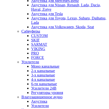
Акустика для Mercedes-Benz
Акустика для Nissan, Renault, Lada, Dacia,
Haval, Zotye
Акустика для Tesla
Акустика для Toyota, Lexus, Subaru, Daihatsu,
Lada
Акустика для Volkswagen, Skoda, Seat
Сабвуферы
CUSTOM
SKIF
SARMAT
VIKING
PRO
FORCE
Усилители
Моно канальные
2-х канальные
3-х канальные
4-х канальные
6-ти канальные
Усилители 24В
Регуляторы уровня
Влагозащищенное аудио
Акустика
Усилители