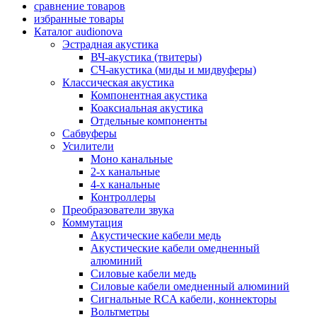
сравнение товаров
избранные товары
Каталог audionova
Эстрадная акустика
ВЧ-акустика (твитеры)
СЧ-акустика (миды и мидвуферы)
Классическая акустика
Компонентная акустика
Коаксиальная акустика
Отдельные компоненты
Сабвуферы
Усилители
Моно канальные
2-х канальные
4-х канальные
Контроллеры
Преобразователи звука
Коммутация
Акустические кабели медь
Акустические кабели омедненный
алюминий
Силовые кабели медь
Силовые кабели омедненный алюминий
Сигнальные RCA кабели, коннекторы
Вольтметры