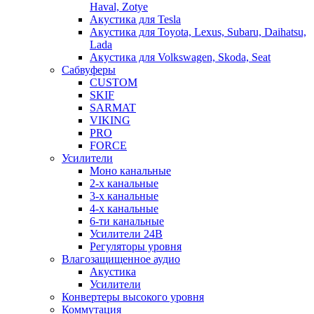
Haval, Zotye
Акустика для Tesla
Акустика для Toyota, Lexus, Subaru, Daihatsu,
Lada
Акустика для Volkswagen, Skoda, Seat
Сабвуферы
CUSTOM
SKIF
SARMAT
VIKING
PRO
FORCE
Усилители
Моно канальные
2-х канальные
3-х канальные
4-х канальные
6-ти канальные
Усилители 24В
Регуляторы уровня
Влагозащищенное аудио
Акустика
Усилители
Конвертеры высокого уровня
Коммутация