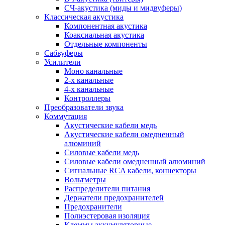
СЧ-акустика (миды и мидвуферы)
Классическая акустика
Компонентная акустика
Коаксиальная акустика
Отдельные компоненты
Сабвуферы
Усилители
Моно канальные
2-х канальные
4-х канальные
Контроллеры
Преобразователи звука
Коммутация
Акустические кабели медь
Акустические кабели омедненный
алюминий
Силовые кабели медь
Силовые кабели омедненный алюминий
Сигнальные RCA кабели, коннекторы
Вольтметры
Распределители питания
Держатели предохранителей
Предохранители
Полиэстеровая изоляция
Клеммы аккумуляторные