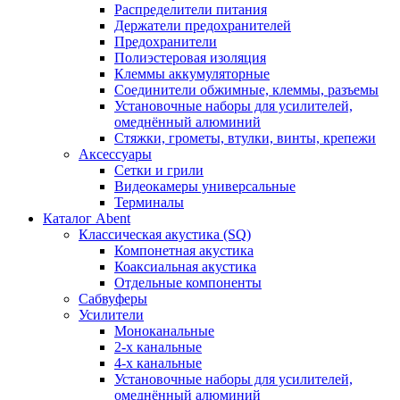
Распределители питания
Держатели предохранителей
Предохранители
Полиэстеровая изоляция
Клеммы аккумуляторные
Соединители обжимные, клеммы, разъемы
Установочные наборы для усилителей,
омеднённый алюминий
Стяжки, грометы, втулки, винты, крепежи
Аксессуары
Сетки и грили
Видеокамеры универсальные
Терминалы
Каталог Abent
Классическая акустика (SQ)
Компонетная акустика
Коаксиальная акустика
Отдельные компоненты
Сабвуферы
Усилители
Моноканальные
2-х канальные
4-х канальные
Установочные наборы для усилителей,
омеднённый алюминий