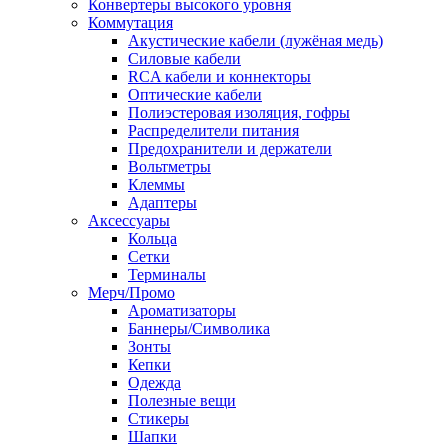
Конвертеры высокого уровня
Коммутация
Акустические кабели (лужёная медь)
Силовые кабели
RCA кабели и коннекторы
Оптические кабели
Полиэстеровая изоляция, гофры
Распределители питания
Предохранители и держатели
Вольтметры
Клеммы
Адаптеры
Аксессуары
Кольца
Сетки
Терминалы
Мерч/Промо
Ароматизаторы
Баннеры/Символика
Зонты
Кепки
Одежда
Полезные вещи
Стикеры
Шапки