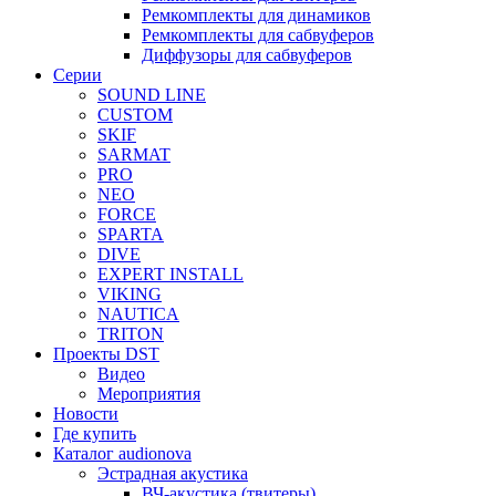
Ремкомплекты для динамиков
Ремкомплекты для сабвуферов
Диффузоры для сабвуферов
Серии
SOUND LINE
CUSTOM
SKIF
SARMAT
PRO
NEO
FORCE
SPARTA
DIVE
EXPERT INSTALL
VIKING
NAUTICA
TRITON
Проекты DST
Видео
Мероприятия
Новости
Где купить
Каталог audionova
Эстрадная акустика
ВЧ-акустика (твитеры)