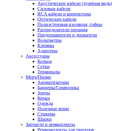
Акустические кабели (лужёная медь)
Силовые кабели
RCA кабели и коннекторы
Оптические кабели
Полиэстеровая изоляция, гофры
Распределители питания
Предохранители и держатели
Вольтметры
Клеммы
Адаптеры
Аксессуары
Кольца
Сетки
Терминалы
Мерч/Промо
Ароматизаторы
Баннеры/Символика
Зонты
Кепки
Одежда
Полезные вещи
Стикеры
Шапки
Запчасти и ремкоплекты
Ремкомплекты для твитеров