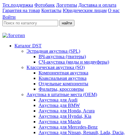
Тех.поддержка
Фотобанк
Логотипы
Доставка и оплата
Гарантия на товар
Контакты
Юридическим лицам
О нас
Войти
найти
Каталог DST
Эстрадная акустика (SPL)
ВЧ-акустика (твитеры)
СЧ-акустика (миды и мидвуферы)
Классическая акустика (SQ)
Компонентная акустика
Коаксиальная акустика
Отдельные компоненты
Фильтры, кроссоверы
Акустика в штатные места (OEM)
Акустика для Audi
Акустика для BMW
Акустика для Honda, Acura
Акустика для Hyndai, Kia
Акустика для Mazda
Акустика для Mercedes-Benz
Акустика для Nissan, Renault, Lada, Dacia,