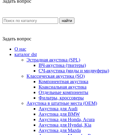
Задать вопрос
найти
Задать вопрос
О нас
каталог dst
Эстрадная акустика (SPL)
ВЧ-акустика (твитеры)
СЧ-акустика (миды и мидвуферы)
Классическая акустика (SQ)
Компонентная акустика
Коаксиальная акустика
Отдельные компоненты
Фильтры, кроссоверы
Акустика в штатные места (OEM)
Акустика для Audi
Акустика для BMW
Акустика для Honda, Acura
Акустика для Hyndai, Kia
Акустика для Mazda