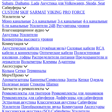
Subaru, Daihatsu, Lada
Акустика для Volkswagen, Skoda, Seat
Сабвуферы
CUSTOM
SKIF
SARMAT
VIKING
PRO
FORCE
Усилители
Моно канальные
2-х канальные
3-х канальные
4-х канальные
6-ти канальные
Усилители 24В
Регуляторы уровня
Влагозащищенное аудио
Акустика
Усилители
Конвертеры высокого уровня
Коммутация
Акустические кабели (лужёная медь)
Силовые кабели
RCA
кабели и коннекторы
Оптические кабели
Полиэстеровая
изоляция, гофры
Распределители питания
Предохранители и
держатели
Вольтметры
Клеммы
Адаптеры
Аксессуары
Кольца
Сетки
Терминалы
Мерч/Промо
Ароматизаторы
Баннеры/Символика
Зонты
Кепки
Одежда
Полезные вещи
Стикеры
Шапки
Запчасти и ремкоплекты
Ремкомплекты для твитеров
Ремкомплекты для динамиков
Ремкомплекты для сабвуферов
Диффузоры для сабвуферов
Эстрадная акустика
Классическая акустика
Сабвуферы
Усилители
Преобразователи звука
Коммутация
Аксессуары
Классическая акустика (SQ)
Сабвуферы
Усилители