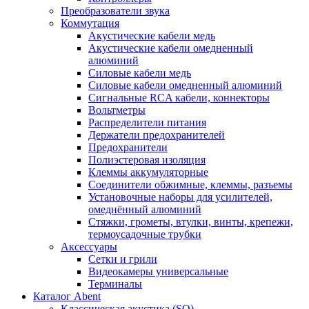
Преобразователи звука
Коммутация
Акустические кабели медь
Акустические кабели омедненный
алюминий
Силовые кабели медь
Силовые кабели омедненный алюминий
Сигнальные RCA кабели, коннекторы
Вольтметры
Распределители питания
Держатели предохранителей
Предохранители
Полиэстеровая изоляция
Клеммы аккумуляторные
Соединители обжимные, клеммы, разъемы
Установочные наборы для усилителей,
омеднённый алюминий
Стяжки, грометы, втулки, винты, крепежи,
термоусадочные трубки
Аксессуары
Сетки и грили
Видеокамеры универсальные
Терминалы
Каталог Abent
Классическая акустика (SQ)