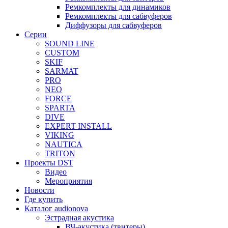
Ремкомплекты для динамиков
Ремкомплекты для сабвуферов
Диффузоры для сабвуферов
Серии
SOUND LINE
CUSTOM
SKIF
SARMAT
PRO
NEO
FORCE
SPARTA
DIVE
EXPERT INSTALL
VIKING
NAUTICA
TRITON
Проекты DST
Видео
Мероприятия
Новости
Где купить
Каталог audionova
Эстрадная акустика
ВЧ-акустика (твитеры)