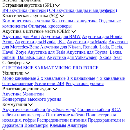
Эстрадная акустика (SPL)
ВЧ-акустика (твитеры)
СЧ-акустика (миды и мидвуферы)
Классическая акустика (SQ)
Компонентная акустика
Коаксиальная акустика
Отдельные
компоненты
Фильтры, кроссоверы
Акустика в штатные места (OEM)
Акустика для Audi
Акустика для BMW
Акустика для Honda,
Acura
Акустика для Hyndai, Kia
Акустика для Mazda
Акустика
для Mercedes-Benz
Акустика для Nissan, Renault, Lada, Dacia,
Haval, Zotye
Акустика для Tesla
Акустика для Toyota, Lexus,
Subaru, Daihatsu, Lada
Акустика для Volkswagen, Skoda, Seat
Сабвуферы
CUSTOM
SKIF
SARMAT
VIKING
PRO
FORCE
Усилители
Моно канальные
2-х канальные
3-х канальные
4-х канальные
6-ти канальные
Усилители 24В
Регуляторы уровня
Влагозащищенное аудио
Акустика
Усилители
Конвертеры высокого уровня
Коммутация
Акустические кабели (лужёная медь)
Силовые кабели
RCA
кабели и коннекторы
Оптические кабели
Полиэстеровая
изоляция, гофры
Распределители питания
Предохранители и
держатели
Вольтметры
Клеммы
Адаптеры