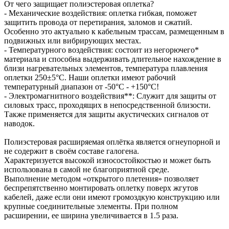
От чего защищает полиэстеровая оплетка?
- Механические воздействия: оплетка гибкая, поможет
защитить провода от перетирания, заломов и сжатий.
Особенно это актуально к кабельным трассам, размещенным в
подвижных или вибрирующих местах.
- Температурного воздействия: состоит из негорючего*
материала и способна выдерживать длительное нахождение в
близи нагревательных элементов, температура плавления
оплетки 250±5°С. Наши оплетки имеют рабочий
температурный диапазон от -50°С - +150°С!
- Электромагнитного воздействия**: Служит для защиты от
силовых трасс, проходящих в непосредственной близости.
Также применяется для защиты акустических сигналов от
наводок.
Полиэстеровая расширяемая оплётка является огнеупорной и
не содержит в своём составе галогена.
Характеризуется высокой износостойкостью и может быть
использована в самой не благоприятной среде.
Выполнение методом «открытого плетения» позволяет
беспрепятственно монтировать оплетку поверх жгутов
кабелей, даже если они имеют громоздкую конструкцию или
крупные соединительные элементы. При полном
расширении, ее ширина увеличивается в 1.5 раза.