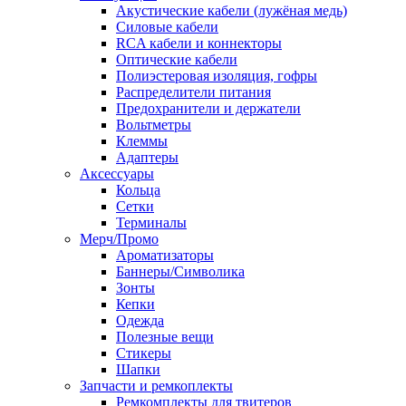
Акустические кабели (лужёная медь)
Силовые кабели
RCA кабели и коннекторы
Оптические кабели
Полиэстеровая изоляция, гофры
Распределители питания
Предохранители и держатели
Вольтметры
Клеммы
Адаптеры
Аксессуары
Кольца
Сетки
Терминалы
Мерч/Промо
Ароматизаторы
Баннеры/Символика
Зонты
Кепки
Одежда
Полезные вещи
Стикеры
Шапки
Запчасти и ремкоплекты
Ремкомплекты для твитеров