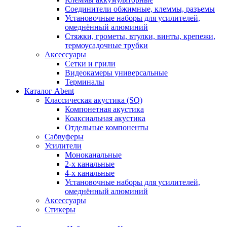
Соединители обжимные, клеммы, разъемы
Установочные наборы для усилителей,
омеднённый алюминий
Стяжки, грометы, втулки, винты, крепежи,
термоусадочные трубки
Аксессуары
Сетки и грили
Видеокамеры универсальные
Терминалы
Каталог Abent
Классическая акустика (SQ)
Компонетная акустика
Коаксиальная акустика
Отдельные компоненты
Сабвуферы
Усилители
Моноканальные
2-х канальные
4-х канальные
Установочные наборы для усилителей,
омеднённый алюминий
Аксессуары
Стикеры