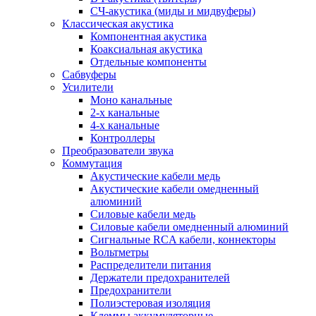
СЧ-акустика (миды и мидвуферы)
Классическая акустика
Компонентная акустика
Коаксиальная акустика
Отдельные компоненты
Сабвуферы
Усилители
Моно канальные
2-х канальные
4-х канальные
Контроллеры
Преобразователи звука
Коммутация
Акустические кабели медь
Акустические кабели омедненный
алюминий
Силовые кабели медь
Силовые кабели омедненный алюминий
Сигнальные RCA кабели, коннекторы
Вольтметры
Распределители питания
Держатели предохранителей
Предохранители
Полиэстеровая изоляция
Клеммы аккумуляторные