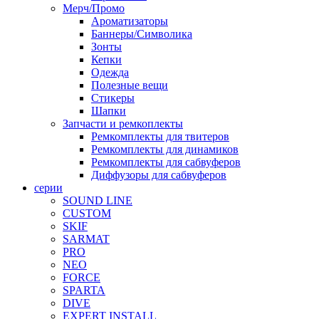
Мерч/Промо
Ароматизаторы
Баннеры/Символика
Зонты
Кепки
Одежда
Полезные вещи
Стикеры
Шапки
Запчасти и ремкоплекты
Ремкомплекты для твитеров
Ремкомплекты для динамиков
Ремкомплекты для сабвуферов
Диффузоры для сабвуферов
серии
SOUND LINE
CUSTOM
SKIF
SARMAT
PRO
NEO
FORCE
SPARTA
DIVE
EXPERT INSTALL