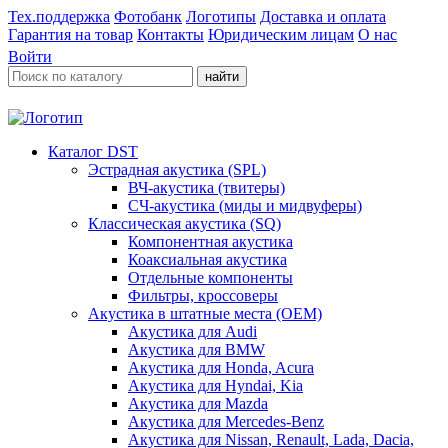
Тех.поддержка
Фотобанк
Логотипы
Доставка и оплата
Гарантия на товар
Контакты
Юридическим лицам
О нас
Войти
найти
Каталог DST
Эстрадная акустика (SPL)
ВЧ-акустика (твитеры)
СЧ-акустика (миды и мидвуферы)
Классическая акустика (SQ)
Компонентная акустика
Коаксиальная акустика
Отдельные компоненты
Фильтры, кроссоверы
Акустика в штатные места (OEM)
Акустика для Audi
Акустика для BMW
Акустика для Honda, Acura
Акустика для Hyndai, Kia
Акустика для Mazda
Акустика для Mercedes-Benz
Акустика для Nissan, Renault, Lada, Dacia,