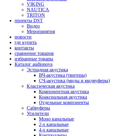
VIKING
NAUTICA
TRITON
проекты DST
Видео
Мероприятия
новости
где купить
контакты
сравнение товаров
избранные товары
Каталог audionova
Эстрадная акустика
ВЧ-акустика (твитеры)
СЧ-акустика (миды и мидвуферы)
Классическая акустика
Компонентная акустика
Коаксиальная акустика
Отдельные компоненты
Сабвуферы
Усилители
Моно канальные
2-х канальные
4-х канальные
Контроллеры