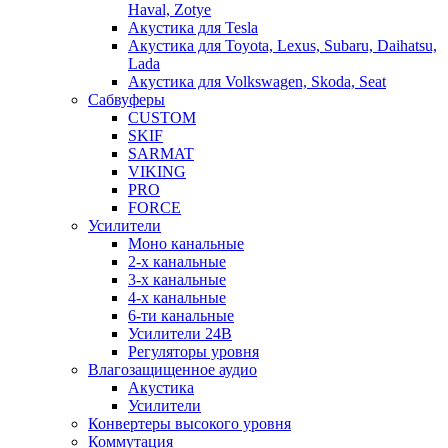
Haval, Zotye
Акустика для Tesla
Акустика для Toyota, Lexus, Subaru, Daihatsu,
Lada
Акустика для Volkswagen, Skoda, Seat
Сабвуферы
CUSTOM
SKIF
SARMAT
VIKING
PRO
FORCE
Усилители
Моно канальные
2-х канальные
3-х канальные
4-х канальные
6-ти канальные
Усилители 24В
Регуляторы уровня
Влагозащищенное аудио
Акустика
Усилители
Конвертеры высокого уровня
Коммутация