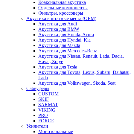
Коаксиальная акустика
Отдельные компоненты
Фильтры, кроссоверы
Акустика в штатные места (OEM)
Акустика для Audi
Акустика для BMW
Акустика для Honda, Acura
Акустика для Hyndai, Kia
Акустика для Mazda
Акустика для Mercedes-Benz
Акустика для Nissan, Renault, Lada, Dacia,
Haval, Zotye
Акустика для Tesla
Акустика для Toyota, Lexus, Subaru, Daihatsu,
Lada
Акустика для Volkswagen, Skoda, Seat
Сабвуферы
CUSTOM
SKIF
SARMAT
VIKING
PRO
FORCE
Усилители
Моно канальные