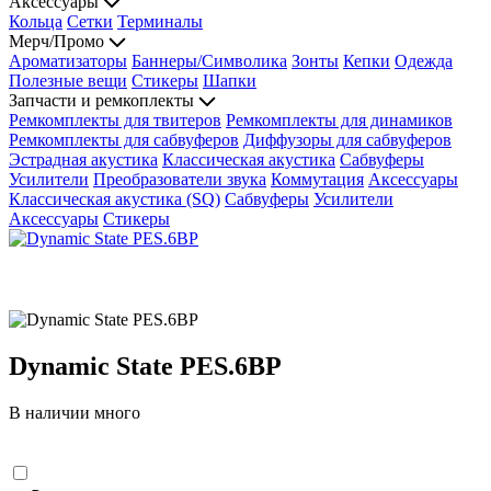
Аксессуары
Кольца
Сетки
Терминалы
Мерч/Промо
Ароматизаторы
Баннеры/Символика
Зонты
Кепки
Одежда
Полезные вещи
Стикеры
Шапки
Запчасти и ремкоплекты
Ремкомплекты для твитеров
Ремкомплекты для динамиков
Ремкомплекты для сабвуферов
Диффузоры для сабвуферов
Эстрадная акустика
Классическая акустика
Сабвуферы
Усилители
Преобразователи звука
Коммутация
Аксессуары
Классическая акустика (SQ)
Сабвуферы
Усилители
Аксессуары
Стикеры
Dynamic State PES.6BP
В наличии много