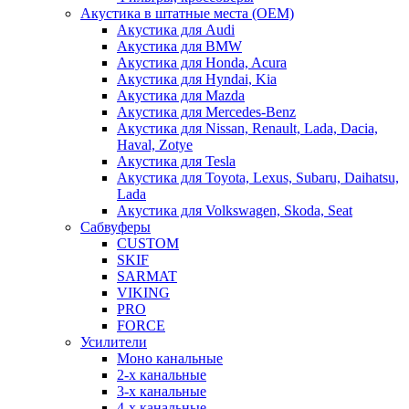
Акустика в штатные места (OEM)
Акустика для Audi
Акустика для BMW
Акустика для Honda, Acura
Акустика для Hyndai, Kia
Акустика для Mazda
Акустика для Mercedes-Benz
Акустика для Nissan, Renault, Lada, Dacia,
Haval, Zotye
Акустика для Tesla
Акустика для Toyota, Lexus, Subaru, Daihatsu,
Lada
Акустика для Volkswagen, Skoda, Seat
Сабвуферы
CUSTOM
SKIF
SARMAT
VIKING
PRO
FORCE
Усилители
Моно канальные
2-х канальные
3-х канальные
4-х канальные