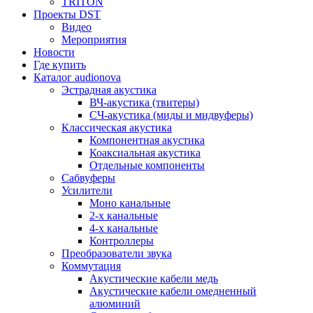
TRITON
Проекты DST
Видео
Мероприятия
Новости
Где купить
Каталог audionova
Эстрадная акустика
ВЧ-акустика (твитеры)
СЧ-акустика (миды и мидвуферы)
Классическая акустика
Компонентная акустика
Коаксиальная акустика
Отдельные компоненты
Сабвуферы
Усилители
Моно канальные
2-х канальные
4-х канальные
Контроллеры
Преобразователи звука
Коммутация
Акустические кабели медь
Акустические кабели омедненный
алюминий