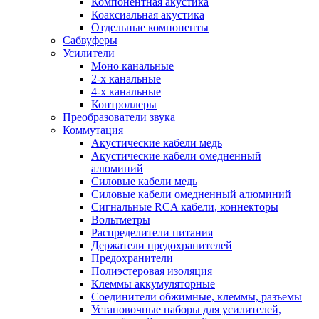
Компонентная акустика
Коаксиальная акустика
Отдельные компоненты
Сабвуферы
Усилители
Моно канальные
2-х канальные
4-х канальные
Контроллеры
Преобразователи звука
Коммутация
Акустические кабели медь
Акустические кабели омедненный
алюминий
Силовые кабели медь
Силовые кабели омедненный алюминий
Сигнальные RCA кабели, коннекторы
Вольтметры
Распределители питания
Держатели предохранителей
Предохранители
Полиэстеровая изоляция
Клеммы аккумуляторные
Соединители обжимные, клеммы, разъемы
Установочные наборы для усилителей,