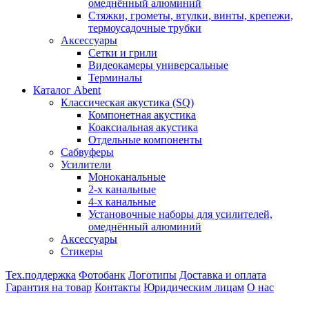
омеднённый алюминий
Стяжки, грометы, втулки, винты, крепежи,
термоусадочные трубки
Аксессуары
Сетки и грили
Видеокамеры универсальные
Терминалы
Каталог Abent
Классическая акустика (SQ)
Компонетная акустика
Коаксиальная акустика
Отдельные компоненты
Сабвуферы
Усилители
Моноканальные
2-х канальные
4-х канальные
Установочные наборы для усилителей,
омеднённый алюминий
Аксессуары
Стикеры
Тех.поддержка
Фотобанк
Логотипы
Доставка и оплата
Гарантия на товар
Контакты
Юридическим лицам
О нас