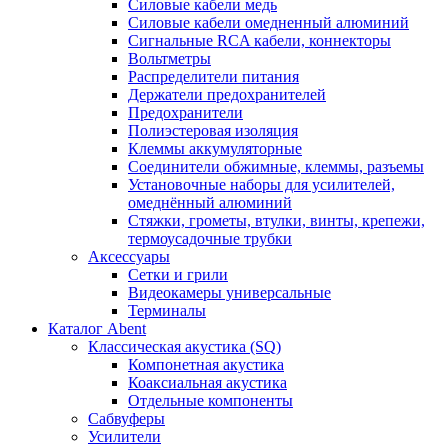
Силовые кабели медь
Силовые кабели омедненный алюминий
Сигнальные RCA кабели, коннекторы
Вольтметры
Распределители питания
Держатели предохранителей
Предохранители
Полиэстеровая изоляция
Клеммы аккумуляторные
Соединители обжимные, клеммы, разъемы
Установочные наборы для усилителей,
омеднённый алюминий
Стяжки, грометы, втулки, винты, крепежи,
термоусадочные трубки
Аксессуары
Сетки и грили
Видеокамеры универсальные
Терминалы
Каталог Abent
Классическая акустика (SQ)
Компонетная акустика
Коаксиальная акустика
Отдельные компоненты
Сабвуферы
Усилители