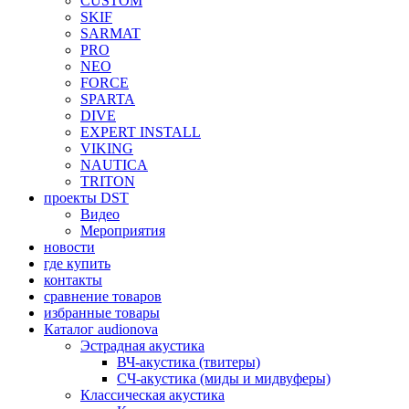
CUSTOM
SKIF
SARMAT
PRO
NEO
FORCE
SPARTA
DIVE
EXPERT INSTALL
VIKING
NAUTICA
TRITON
проекты DST
Видео
Мероприятия
новости
где купить
контакты
сравнение товаров
избранные товары
Каталог audionova
Эстрадная акустика
ВЧ-акустика (твитеры)
СЧ-акустика (миды и мидвуферы)
Классическая акустика