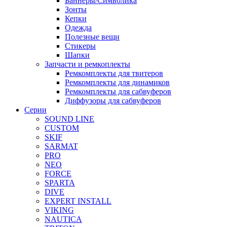
Баннеры/Символика
Зонты
Кепки
Одежда
Полезные вещи
Стикеры
Шапки
Запчасти и ремкоплекты
Ремкомплекты для твитеров
Ремкомплекты для динамиков
Ремкомплекты для сабвуферов
Диффузоры для сабвуферов
Серии
SOUND LINE
CUSTOM
SKIF
SARMAT
PRO
NEO
FORCE
SPARTA
DIVE
EXPERT INSTALL
VIKING
NAUTICA