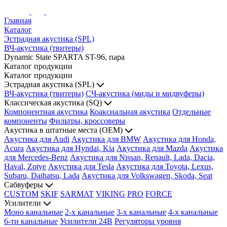
Главная
Каталог
Эстрадная акустика (SPL)
ВЧ-акустика (твитеры)
Dynamic State SPARTA ST-96, пара
Каталог продукции
Каталог продукции
Эстрадная акустика (SPL)
ВЧ-акустика (твитеры)
СЧ-акустика (миды и мидвуферы)
Классическая акустика (SQ)
Компонентная акустика
Коаксиальная акустика
Отдельные
компоненты
Фильтры, кроссоверы
Акустика в штатные места (OEM)
Акустика для Audi
Акустика для BMW
Акустика для Honda,
Acura
Акустика для Hyndai, Kia
Акустика для Mazda
Акустика
для Mercedes-Benz
Акустика для Nissan, Renault, Lada, Dacia,
Haval, Zotye
Акустика для Tesla
Акустика для Toyota, Lexus,
Subaru, Daihatsu, Lada
Акустика для Volkswagen, Skoda, Seat
Сабвуферы
CUSTOM
SKIF
SARMAT
VIKING
PRO
FORCE
Усилители
Моно канальные
2-х канальные
3-х канальные
4-х канальные
6-ти канальные
Усилители 24В
Регуляторы уровня