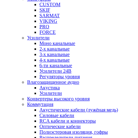
CUSTOM
SKIF
SARMAT
VIKING
PRO
FORCE
Усилители
Моно канальные
2-х канальные
3-х канальные
4-х канальные
6-ти канальные
Усилители 24В
Регуляторы уровня
Влагозащищенное аудио
Акустика
Усилители
Конвертеры высокого уровня
Коммутация
Акустические кабели (лужёная медь)
Силовые кабели
RCA кабели и коннекторы
Оптические кабели
Полиэстеровая изоляция, гофры
Распределители питания