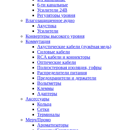
6-ти канальные
Усилители 24В
Регуляторы уровня
Влагозащищенное аудио
Акустика
Усилители
Конвертеры высокого уровня
Коммутация
Акустические кабели (лужёная медь)
Силовые кабели
RCA кабели и коннекторы
Оптические кабели
Полиэстеровая изоляция, гофры
Распределители питания
Предохранители и держатели
Вольтметры
Клеммы
Адаптеры
Аксессуары
Кольца
Сетки
Терминалы
Мерч/Промо
Ароматизаторы