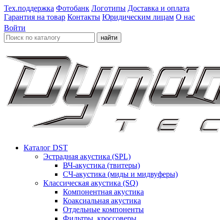
Тех.поддержка
Фотобанк
Логотипы
Доставка и оплата
Гарантия на товар
Контакты
Юридическим лицам
О нас
Войти
найти
Каталог DST
Эстрадная акустика (SPL)
ВЧ-акустика (твитеры)
СЧ-акустика (миды и мидвуферы)
Классическая акустика (SQ)
Компонентная акустика
Коаксиальная акустика
Отдельные компоненты
Фильтры, кроссоверы