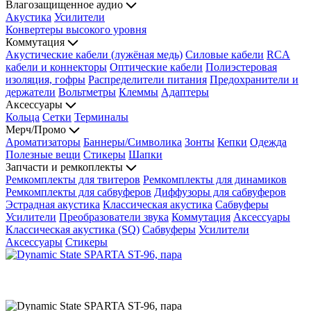
Влагозащищенное аудио
Акустика
Усилители
Конвертеры высокого уровня
Коммутация
Акустические кабели (лужёная медь)
Силовые кабели
RCA
кабели и коннекторы
Оптические кабели
Полиэстеровая
изоляция, гофры
Распределители питания
Предохранители и
держатели
Вольтметры
Клеммы
Адаптеры
Аксессуары
Кольца
Сетки
Терминалы
Мерч/Промо
Ароматизаторы
Баннеры/Символика
Зонты
Кепки
Одежда
Полезные вещи
Стикеры
Шапки
Запчасти и ремкоплекты
Ремкомплекты для твитеров
Ремкомплекты для динамиков
Ремкомплекты для сабвуферов
Диффузоры для сабвуферов
Эстрадная акустика
Классическая акустика
Сабвуферы
Усилители
Преобразователи звука
Коммутация
Аксессуары
Классическая акустика (SQ)
Сабвуферы
Усилители
Аксессуары
Стикеры