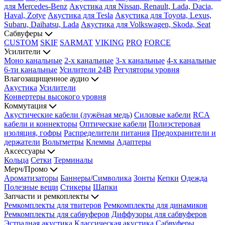
для Mercedes-Benz
Акустика для Nissan, Renault, Lada, Dacia,
Haval, Zotye
Акустика для Tesla
Акустика для Toyota, Lexus,
Subaru, Daihatsu, Lada
Акустика для Volkswagen, Skoda, Seat
Сабвуферы
CUSTOM
SKIF
SARMAT
VIKING
PRO
FORCE
Усилители
Моно канальные
2-х канальные
3-х канальные
4-х канальные
6-ти канальные
Усилители 24В
Регуляторы уровня
Влагозащищенное аудио
Акустика
Усилители
Конвертеры высокого уровня
Коммутация
Акустические кабели (лужёная медь)
Силовые кабели
RCA
кабели и коннекторы
Оптические кабели
Полиэстеровая
изоляция, гофры
Распределители питания
Предохранители и
держатели
Вольтметры
Клеммы
Адаптеры
Аксессуары
Кольца
Сетки
Терминалы
Мерч/Промо
Ароматизаторы
Баннеры/Символика
Зонты
Кепки
Одежда
Полезные вещи
Стикеры
Шапки
Запчасти и ремкоплекты
Ремкомплекты для твитеров
Ремкомплекты для динамиков
Ремкомплекты для сабвуферов
Диффузоры для сабвуферов
Эстрадная акустика
Классическая акустика
Сабвуферы