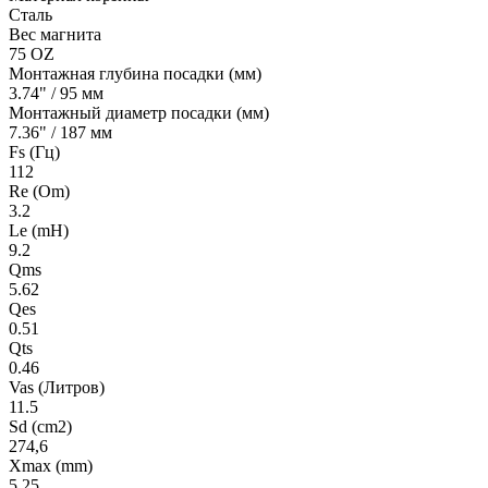
Сталь
Вес магнита
75 OZ
Монтажная глубина посадки (мм)
3.74" / 95 мм
Монтажный диаметр посадки (мм)
7.36" / 187 мм
Fs (Гц)
112
Re (Om)
3.2
Le (mH)
9.2
Qms
5.62
Qes
0.51
Qts
0.46
Vas (Литров)
11.5
Sd (cm2)
274,6
Xmax (mm)
5.25