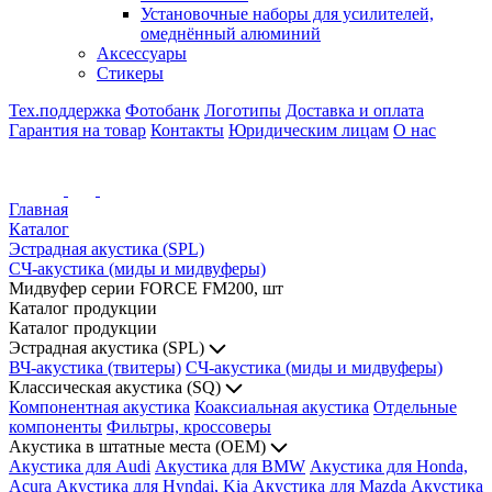
Установочные наборы для усилителей,
омеднённый алюминий
Аксессуары
Стикеры
Тех.поддержка
Фотобанк
Логотипы
Доставка и оплата
Гарантия на товар
Контакты
Юридическим лицам
О нас
Главная
Каталог
Эстрадная акустика (SPL)
СЧ-акустика (миды и мидвуферы)
Мидвуфер серии FORCE FM200, шт
Каталог продукции
Каталог продукции
Эстрадная акустика (SPL)
ВЧ-акустика (твитеры)
СЧ-акустика (миды и мидвуферы)
Классическая акустика (SQ)
Компонентная акустика
Коаксиальная акустика
Отдельные
компоненты
Фильтры, кроссоверы
Акустика в штатные места (OEM)
Акустика для Audi
Акустика для BMW
Акустика для Honda,
Acura
Акустика для Hyndai, Kia
Акустика для Mazda
Акустика