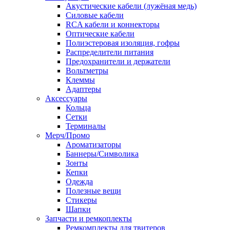
Акустические кабели (лужёная медь)
Силовые кабели
RCA кабели и коннекторы
Оптические кабели
Полиэстеровая изоляция, гофры
Распределители питания
Предохранители и держатели
Вольтметры
Клеммы
Адаптеры
Аксессуары
Кольца
Сетки
Терминалы
Мерч/Промо
Ароматизаторы
Баннеры/Символика
Зонты
Кепки
Одежда
Полезные вещи
Стикеры
Шапки
Запчасти и ремкоплекты
Ремкомплекты для твитеров