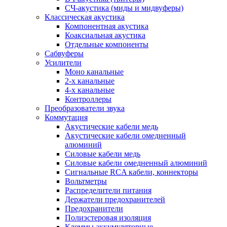
СЧ-акустика (миды и мидвуферы)
Классическая акустика
Компонентная акустика
Коаксиальная акустика
Отдельные компоненты
Сабвуферы
Усилители
Моно канальные
2-х канальные
4-х канальные
Контроллеры
Преобразователи звука
Коммутация
Акустические кабели медь
Акустические кабели омедненный
алюминий
Силовые кабели медь
Силовые кабели омедненный алюминий
Сигнальные RCA кабели, коннекторы
Вольтметры
Распределители питания
Держатели предохранителей
Предохранители
Полиэстеровая изоляция
Клеммы аккумуляторные