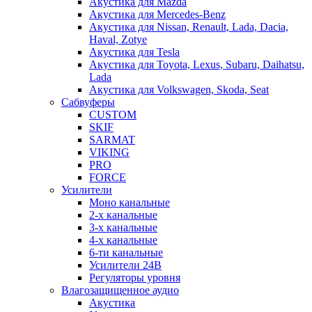
Акустика для Mazda
Акустика для Mercedes-Benz
Акустика для Nissan, Renault, Lada, Dacia,
Haval, Zotye
Акустика для Tesla
Акустика для Toyota, Lexus, Subaru, Daihatsu,
Lada
Акустика для Volkswagen, Skoda, Seat
Сабвуферы
CUSTOM
SKIF
SARMAT
VIKING
PRO
FORCE
Усилители
Моно канальные
2-х канальные
3-х канальные
4-х канальные
6-ти канальные
Усилители 24В
Регуляторы уровня
Влагозащищенное аудио
Акустика