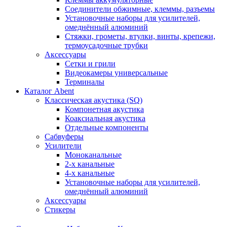
Соединители обжимные, клеммы, разъемы
Установочные наборы для усилителей,
омеднённый алюминий
Стяжки, грометы, втулки, винты, крепежи,
термоусадочные трубки
Аксессуары
Сетки и грили
Видеокамеры универсальные
Терминалы
Каталог Abent
Классическая акустика (SQ)
Компонетная акустика
Коаксиальная акустика
Отдельные компоненты
Сабвуферы
Усилители
Моноканальные
2-х канальные
4-х канальные
Установочные наборы для усилителей,
омеднённый алюминий
Аксессуары
Стикеры