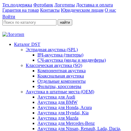
Тех.поддержка
Фотобанк
Логотипы
Доставка и оплата
Гарантия на товар
Контакты
Юридическим лицам
О нас
Войти
найти
Каталог DST
Эстрадная акустика (SPL)
ВЧ-акустика (твитеры)
СЧ-акустика (миды и мидвуферы)
Классическая акустика (SQ)
Компонентная акустика
Коаксиальная акустика
Отдельные компоненты
Фильтры, кроссоверы
Акустика в штатные места (OEM)
Акустика для Audi
Акустика для BMW
Акустика для Honda, Acura
Акустика для Hyndai, Kia
Акустика для Mazda
Акустика для Mercedes-Benz
Акустика для Nissan, Renault, Lada, Dacia,