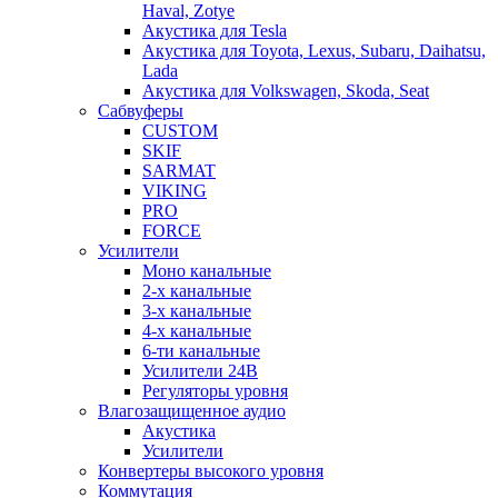
Haval, Zotye
Акустика для Tesla
Акустика для Toyota, Lexus, Subaru, Daihatsu,
Lada
Акустика для Volkswagen, Skoda, Seat
Сабвуферы
CUSTOM
SKIF
SARMAT
VIKING
PRO
FORCE
Усилители
Моно канальные
2-х канальные
3-х канальные
4-х канальные
6-ти канальные
Усилители 24В
Регуляторы уровня
Влагозащищенное аудио
Акустика
Усилители
Конвертеры высокого уровня
Коммутация