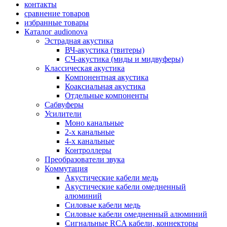
контакты
сравнение товаров
избранные товары
Каталог audionova
Эстрадная акустика
ВЧ-акустика (твитеры)
СЧ-акустика (миды и мидвуферы)
Классическая акустика
Компонентная акустика
Коаксиальная акустика
Отдельные компоненты
Сабвуферы
Усилители
Моно канальные
2-х канальные
4-х канальные
Контроллеры
Преобразователи звука
Коммутация
Акустические кабели медь
Акустические кабели омедненный
алюминий
Силовые кабели медь
Силовые кабели омедненный алюминий
Сигнальные RCA кабели, коннекторы