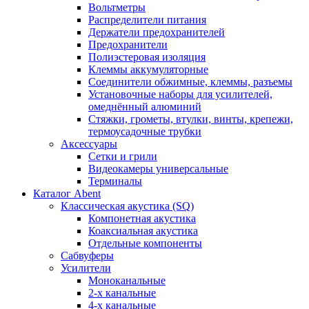
Вольтметры
Распределители питания
Держатели предохранителей
Предохранители
Полиэстеровая изоляция
Клеммы аккумуляторные
Соединители обжимные, клеммы, разъемы
Установочные наборы для усилителей,
омеднённый алюминий
Стяжки, грометы, втулки, винты, крепежи,
термоусадочные трубки
Аксессуары
Сетки и грили
Видеокамеры универсальные
Терминалы
Каталог Abent
Классическая акустика (SQ)
Компонетная акустика
Коаксиальная акустика
Отдельные компоненты
Сабвуферы
Усилители
Моноканальные
2-х канальные
4-х канальные