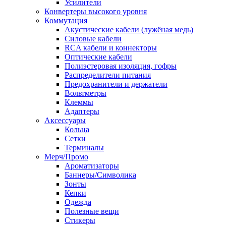
Усилители
Конвертеры высокого уровня
Коммутация
Акустические кабели (лужёная медь)
Силовые кабели
RCA кабели и коннекторы
Оптические кабели
Полиэстеровая изоляция, гофры
Распределители питания
Предохранители и держатели
Вольтметры
Клеммы
Адаптеры
Аксессуары
Кольца
Сетки
Терминалы
Мерч/Промо
Ароматизаторы
Баннеры/Символика
Зонты
Кепки
Одежда
Полезные вещи
Стикеры