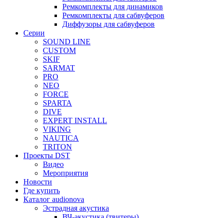
Ремкомплекты для динамиков
Ремкомплекты для сабвуферов
Диффузоры для сабвуферов
Серии
SOUND LINE
CUSTOM
SKIF
SARMAT
PRO
NEO
FORCE
SPARTA
DIVE
EXPERT INSTALL
VIKING
NAUTICA
TRITON
Проекты DST
Видео
Мероприятия
Новости
Где купить
Каталог audionova
Эстрадная акустика
ВЧ-акустика (твитеры)